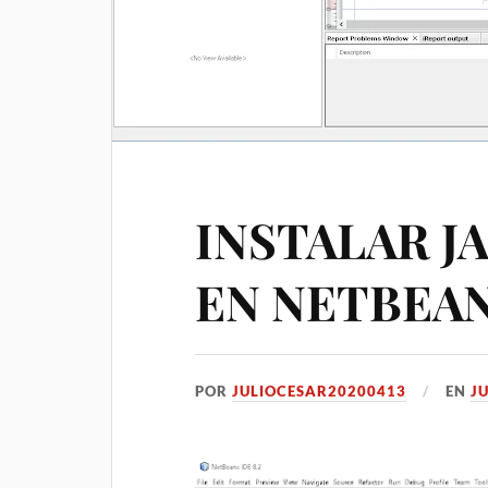
INSTALAR J
EN NETBEAN
POR
JULIOCESAR20200413
EN
JU