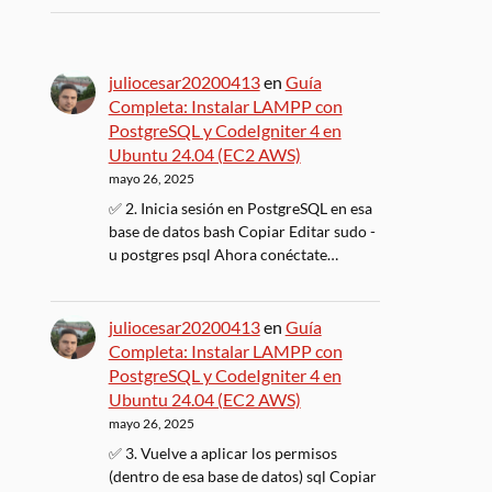
juliocesar20200413
en
Guía
Completa: Instalar LAMPP con
PostgreSQL y CodeIgniter 4 en
Ubuntu 24.04 (EC2 AWS)
mayo 26, 2025
✅ 2. Inicia sesión en PostgreSQL en esa
base de datos bash Copiar Editar sudo -
u postgres psql Ahora conéctate…
juliocesar20200413
en
Guía
Completa: Instalar LAMPP con
PostgreSQL y CodeIgniter 4 en
Ubuntu 24.04 (EC2 AWS)
mayo 26, 2025
✅ 3. Vuelve a aplicar los permisos
(dentro de esa base de datos) sql Copiar