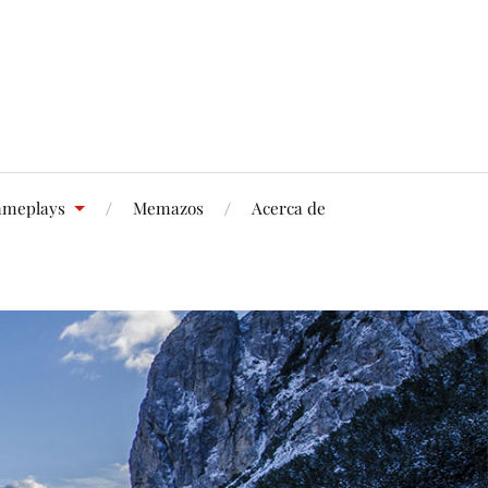
meplays
Memazos
Acerca de