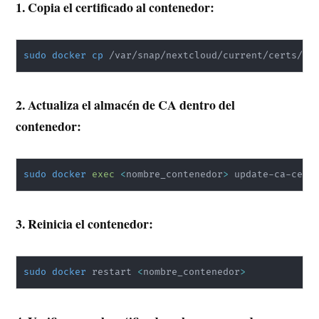
1. Copia el certificado al contenedor:
sudo
docker
cp
 /var/snap/nextcloud/current/certs/cu
2. Actualiza el almacén de CA dentro del
contenedor:
sudo
docker
exec
<
nombre_contenedor
>
 update-ca-cert
3. Reinicia el contenedor:
sudo
docker
 restart 
<
nombre_contenedor
>