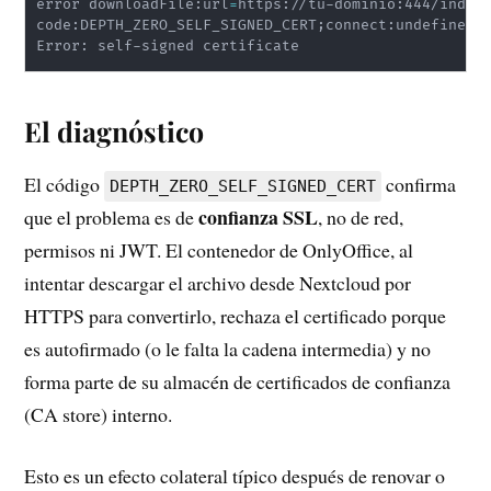
error downloadFile:url
=
https://tu-dominio:444/index
code:DEPTH_ZERO_SELF_SIGNED_CERT
;
connect:undefined

Error: self-signed certificate
El diagnóstico
El código
confirma
DEPTH_ZERO_SELF_SIGNED_CERT
confianza SSL
que el problema es de
, no de red,
permisos ni JWT. El contenedor de OnlyOffice, al
intentar descargar el archivo desde Nextcloud por
HTTPS para convertirlo, rechaza el certificado porque
es autofirmado (o le falta la cadena intermedia) y no
forma parte de su almacén de certificados de confianza
(CA store) interno.
Esto es un efecto colateral típico después de renovar o