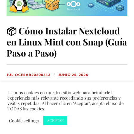
📦 Cómo Instalar Nextcloud
en Linux Mint con Snap (Guía
Paso a Paso)
JULIOCESAR20200413
JUNIO 25, 2026
¿Quieres tener tu propia nube privada en casa o en tu
Usamos cookies en nuestro sitio web para brindarle la
experiencia más relevante recordando sus preferencias y
Nextcloud
servidor local?
es la solución perfecta para
visitas repetidas. Al hacer clic en "Aceptar", acepta el uso de
almacenar, sincronizar y compartir archivos sin
TODAS las cookies.
depender de servicios externos como Google Drive o
Cookie settings
ACEPTAR
Dropbox.