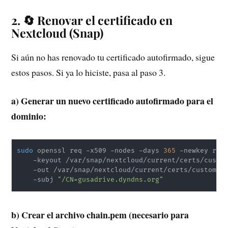
2. 🔄 Renovar el certificado en
Nextcloud (Snap)
Si aún no has renovado tu certificado autofirmado, sigue
estos pasos. Si ya lo hiciste, pasa al paso 3.
a) Generar un nuevo certificado autofirmado para el
dominio:
sudo
 openssl req -x509 -nodes -days 
365
 -newkey rsa
    -keyout /var/snap/nextcloud/current/certs/custo
    -out /var/snap/nextcloud/current/certs/custom/c
    -subj 
"/CN=gusadrive.dyndns.org"
b) Crear el archivo chain.pem (necesario para