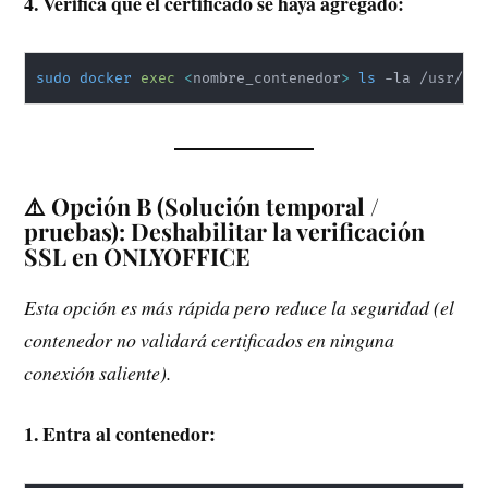
4. Verifica que el certificado se haya agregado:
sudo
docker
exec
<
nombre_contenedor
>
ls
 -la /usr/lo
⚠️ Opción B (Solución temporal /
pruebas): Deshabilitar la verificación
SSL en ONLYOFFICE
Esta opción es más rápida pero reduce la seguridad (el
contenedor no validará certificados en ninguna
conexión saliente).
1. Entra al contenedor: