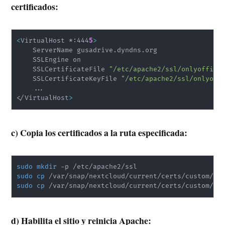
certificados:
<
VirtualHost *:444
5
>
    ServerName gusadrive.dyndns.org

    SSLEngine on

    SSLCertificateFile 
"/etc/apache2/ssl/onlyoffice
    SSLCertificateKeyFile 
"/etc/apache2/ssl/onlyoff
..
<
/VirtualHost
>
c) Copia los certificados a la ruta especificada:
sudo
mkdir
sudo
cp
sudo
cp
 /var/snap/nextcloud/current/certs/custom/ke
d) Habilita el sitio y reinicia Apache: