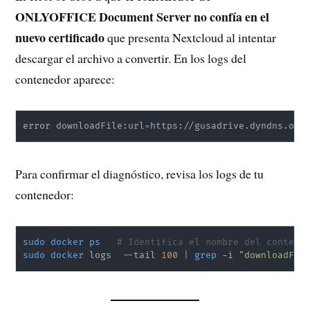
ONLYOFFICE Document Server no confía en el
nuevo certificado
que presenta Nextcloud al intentar
descargar el archivo a convertir. En los logs del
contenedor aparece:
error downloadFile:url
=
https://gusadrive.dyndns.org
Para confirmar el diagnóstico, revisa los logs de tu
contenedor:
sudo
docker
ps
# Identifica el nombre del contene
sudo
docker
 logs  --tail 
100
|
grep
 -i 
"downloadFil