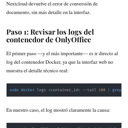
Nextcloud devuelve el error de conversión de
documento, sin más detalle en la interfaz.
Paso 1: Revisar los logs del
contenedor de OnlyOffice
El primer paso —y el más importante— es ir directo al
log del contenedor Docker, ya que la interfaz web no
muestra el detalle técnico real:
sudo
docker
 logs 
<
container_id
>
 --tail 
100
|
grep
 -
En nuestro caso, el log mostró claramente la causa: