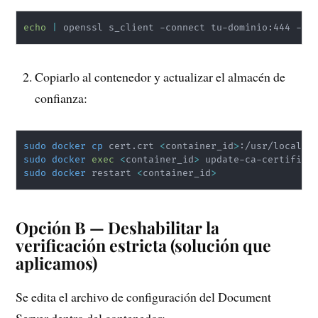
echo
|
 openssl s_client -connect tu-dominio:444 -se
Copiarlo al contenedor y actualizar el almacén de
confianza:
sudo
docker
cp
 cert.crt 
<
container_id
>
sudo
docker
exec
<
container_id
>
sudo
docker
 restart 
<
container_id
>
Opción B — Deshabilitar la
verificación estricta (solución que
aplicamos)
Se edita el archivo de configuración del Document
Server dentro del contenedor: