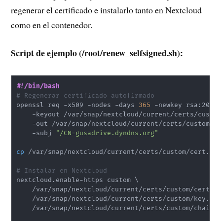
regenerar el certificado e instalarlo tanto en Nextcloud
como en el contenedor.
Script de ejemplo (/root/renew_selfsigned.sh):
#!/bin/bash
# Regenerar certificado autofirmado
openssl req -x509 -nodes -days 
365
 -newkey rsa:2048
    -keyout /var/snap/nextcloud/current/certs/custo
    -out /var/snap/nextcloud/current/certs/custom/c
    -subj 
"/CN=gusadrive.dyndns.org"
cp
 /var/snap/nextcloud/current/certs/custom/cert.pem
# Instalar en Nextcloud
nextcloud.enable-https custom 
\
    /var/snap/nextcloud/current/certs/custom/cert.p
    /var/snap/nextcloud/current/certs/custom/key.pe
    /var/snap/nextcloud/current/certs/custom/chain.p