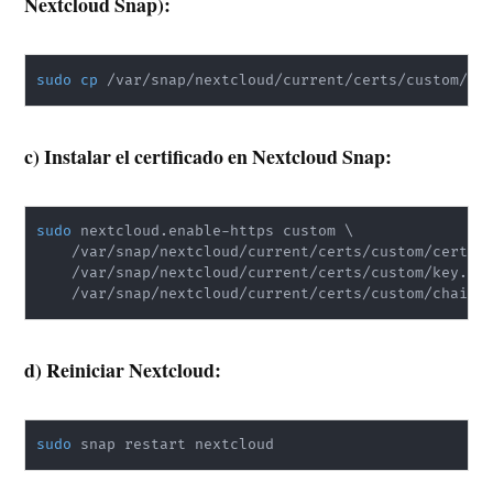
Nextcloud Snap):
sudo
cp
 /var/snap/nextcloud/current/certs/custom/ce
c) Instalar el certificado en Nextcloud Snap:
sudo
 nextcloud.enable-https custom 
\
    /var/snap/nextcloud/current/certs/custom/cert.p
    /var/snap/nextcloud/current/certs/custom/key.pe
    /var/snap/nextcloud/current/certs/custom/chain.
d) Reiniciar Nextcloud:
sudo
 snap restart nextcloud