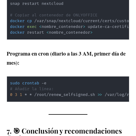
snap restart nextcloud

# Copiar al contenedor de ONLYOFFICE
docker
cp
 /var/snap/nextcloud/current/certs/custom/
docker
exec
<
nombre_contenedor
>
docker
 restart 
<
nombre_contenedor
>
Programa en cron (diario a las 3 AM, primer día de
mes):
sudo
crontab
# Añadir la línea:
0
3
1
 * * /root/renew_selfsigned.sh 
>>
 /var/log/ren
7. 🎯 Conclusión y recomendaciones