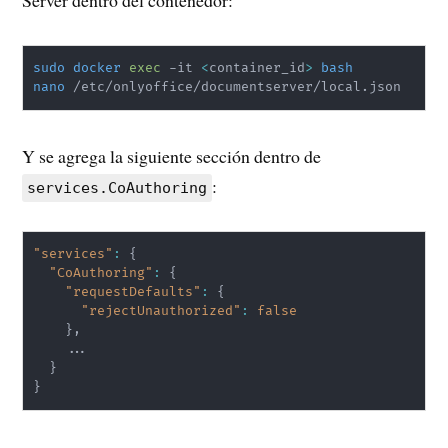
sudo
docker
exec
 -it 
<
container_id
>
bash
nano
 /etc/onlyoffice/documentserver/local.json
Y se agrega la siguiente sección dentro de
:
services.CoAuthoring
"services"
:
{
"CoAuthoring"
:
{
"requestDefaults"
:
{
"rejectUnauthorized"
:
false
}
,
    ...

}
}