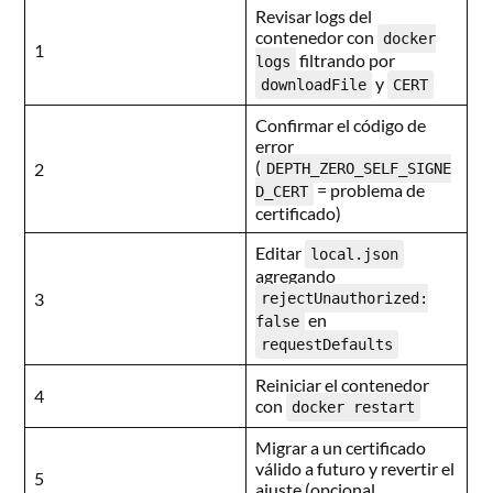
Revisar logs del
contenedor con
docker
1
filtrando por
logs
y
downloadFile
CERT
Confirmar el código de
error
(
2
DEPTH_ZERO_SELF_SIGNE
= problema de
D_CERT
certificado)
Editar
local.json
agregando
3
rejectUnauthorized:
en
false
requestDefaults
Reiniciar el contenedor
4
con
docker restart
Migrar a un certificado
válido a futuro y revertir el
5
ajuste (opcional,