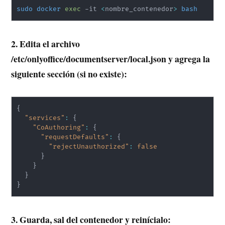
sudo
docker
exec
 -it 
<
nombre_contenedor
>
bash
2. Edita el archivo
/etc/onlyoffice/documentserver/local.json y agrega la
siguiente sección (si no existe):
{
"services"
:
{
"CoAuthoring"
:
{
"requestDefaults"
:
{
"rejectUnauthorized"
:
false
}
}
}
}
3. Guarda, sal del contenedor y reinícialo: