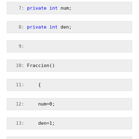
   7:
private
int
 num;
   8:
private
int
 den;
   9:
  10:
 Fraccion()
  11:
     {
  12:
     num=0;
  13:
     den=1;