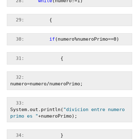
  28:
while
(numero!=1)
  29:
         {
  30:
if
(numero%numeroPrimo==0)
  31:
             {
  32:
numero=numero/numeroPrimo;
  33:
System.out.println(
"divicion entre numero 
primo es "
+numeroPrimo);
  34:
             }