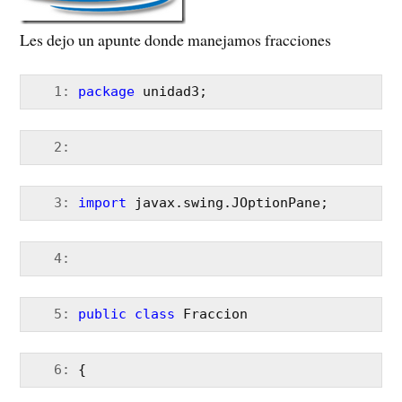
Les dejo un apunte donde manejamos fracciones
   1:
package
 unidad3;
   2:
   3:
import
 javax.swing.JOptionPane;
   4:
   5:
public
class
 Fraccion 
   6:
 {