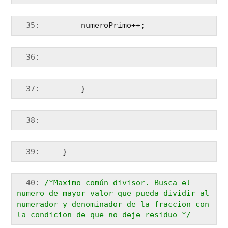
  35:
         numeroPrimo++;
  36:
  37:
         }
  38:
  39:
     }
  40:
/*Maximo común divisor. Busca el 
numero de mayor valor que pueda dividir al 
numerador y denominador de la fraccion con 
la condicion de que no deje residuo */