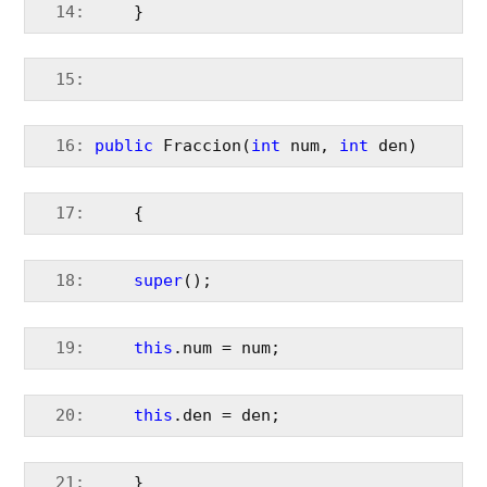
  14:
     }
  15:
  16:
public
 Fraccion(
int
 num, 
int
 den) 
  17:
     {
  18:
super
();
  19:
this
.num = num;
  20:
this
.den = den;
  21:
     }