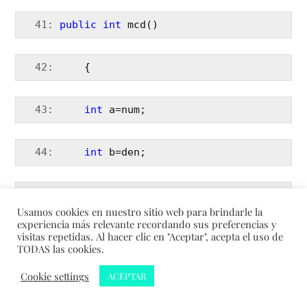
  41:
public
int
 mcd()
  42:
     {
  43:
int
 a=num;
  44:
int
 b=den;
  45:
int
 n=1;
Usamos cookies en nuestro sitio web para brindarle la
experiencia más relevante recordando sus preferencias y
visitas repetidas. Al hacer clic en "Aceptar", acepta el uso de
  46:
int
 z=1;;
TODAS las cookies.
Cookie settings
ACEPTAR
  47:
if
(a>b)