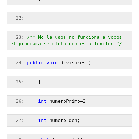
  22:
  23:
/** No la uses no funciona a veces 
el programa se cicla con esta funcion */
  24:
public
void
 divisores()
  25:
     {
  26:
int
 numeroPrimo=2;
  27:
int
 numero=den;