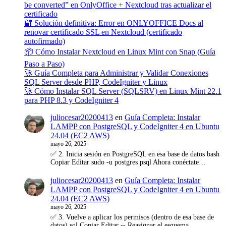
be converted” en OnlyOffice + Nextcloud tras actualizar el
certificado
🔐 Solución definitiva: Error en ONLYOFFICE Docs al
renovar certificado SSL en Nextcloud (certificado
autofirmado)
📦 Cómo Instalar Nextcloud en Linux Mint con Snap (Guía
Paso a Paso)
🚀 Guía Completa para Administrar y Validar Conexiones
SQL Server desde PHP, CodeIgniter y Linux
🚀 Cómo Instalar SQL Server (SQLSRV) en Linux Mint 22.1
para PHP 8.3 y CodeIgniter 4
juliocesar20200413
en
Guía Completa: Instalar
LAMPP con PostgreSQL y CodeIgniter 4 en Ubuntu
24.04 (EC2 AWS)
mayo 26, 2025
✅ 2. Inicia sesión en PostgreSQL en esa base de datos bash
Copiar Editar sudo -u postgres psql Ahora conéctate…
juliocesar20200413
en
Guía Completa: Instalar
LAMPP con PostgreSQL y CodeIgniter 4 en Ubuntu
24.04 (EC2 AWS)
mayo 26, 2025
✅ 3. Vuelve a aplicar los permisos (dentro de esa base de
datos) sql Copiar Editar -- Reasignar el esquema…