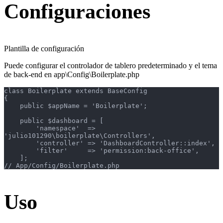
Configuraciones
Plantilla de configuración
Puede configurar el controlador de tablero predeterminado y el tema
de back-end en app\Config\Boilerplate.php
class Boilerplate extends BaseConfig

{

    public $appName = 'Boilerplate';

    public $dashboard = [

        'namespace'  => 
'julio101290\boilerplate\Controllers',

        'controller' => 'DashboardController::index',

        'filter'     => 'permission:back-office',

    ];

// App/Config/Boilerplate.php
Uso