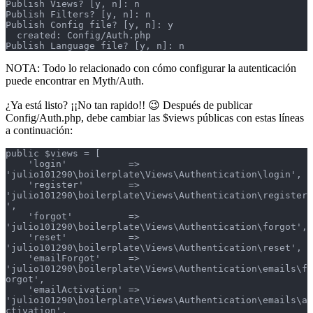
Publish Views? [y, n]: n

Publish Filters? [y, n]: n

Publish Config file? [y, n]: y

  created: Config/Auth.php

Publish Language file? [y, n]: n
NOTA: Todo lo relacionado con cómo configurar la autenticación
puede encontrar en Myth/Auth.
¿Ya está listo? ¡¡No tan rapido!! 😉 Después de publicar
Config/Auth.php, debe cambiar las $views públicas con estas líneas
a continuación:
public $views = [

    'login'           => 
'julio101290\boilerplate\Views\Authentication\login',

    'register'        => 
'julio101290\boilerplate\Views\Authentication\register
',

    'forgot'          => 
'julio101290\boilerplate\Views\Authentication\forgot',

    'reset'           => 
'julio101290\boilerplate\Views\Authentication\reset',

    'emailForgot'     => 
'julio101290\boilerplate\Views\Authentication\emails\f
orgot',

    'emailActivation' => 
'julio101290\boilerplate\Views\Authentication\emails\a
ctivation',
