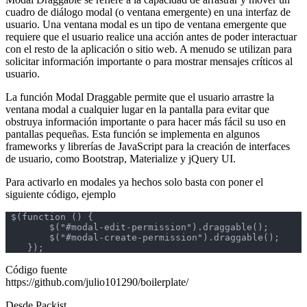
cuadro de diálogo modal (o ventana emergente) en una interfaz de
usuario. Una ventana modal es un tipo de ventana emergente que
requiere que el usuario realice una acción antes de poder interactuar
con el resto de la aplicación o sitio web. A menudo se utilizan para
solicitar información importante o para mostrar mensajes críticos al
usuario.
La función Modal Draggable permite que el usuario arrastre la
ventana modal a cualquier lugar en la pantalla para evitar que
obstruya información importante o para hacer más fácil su uso en
pantallas pequeñas. Esta función se implementa en algunos
frameworks y librerías de JavaScript para la creación de interfaces
de usuario, como Bootstrap, Materialize y jQuery UI.
Para activarlo en modales ya hechos solo basta con poner el
siguiente código, ejemplo
 $(function () {

        $("#modal-edit-permission").draggable();

        $("#modal-create-permission").draggable();

Código fuente
https://github.com/julio101290/boilerplate/
Desde Packist