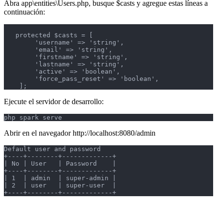
Abra app\entities\Users.php, busque $casts y agregue estas líneas a
continuación:
   protected $casts = [

        'username' => 'string',

        'email' => 'string',

        'firstname' => 'string',

        'lastname' => 'string',

        'active' => 'boolean',

        'force_pass_reset' => 'boolean',

    ];
Ejecute el servidor de desarrollo:
php spark serve
Abrir en el navegador http://localhost:8080/admin
Default user and password

+----+--------+-------------+

| No | User   | Password    |

+----+--------+-------------+

| 1  | admin  | super-admin |

| 2  | user   | super-user  |

+----+--------+-------------+