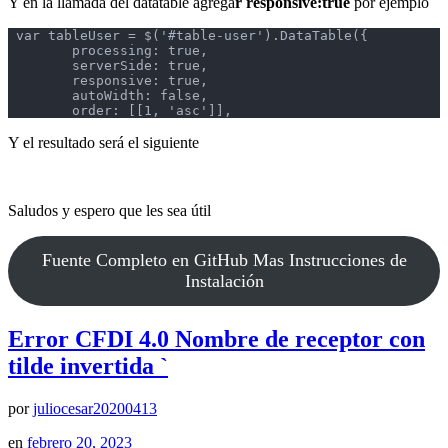
Y en la llamada del datatable agrega
r responsive:true
por ejemplo
 var tableUser = $('#table-user').DataTable({

        processing: true,

        serverSide: true,

        responsive: true,

        autoWidth: false,

        order: [[1, 'asc']],
Y el resultado será el siguiente
Saludos y espero que les sea útil
Fuente Completo en GitHub Mas Instrucciones de
Instalación
Error CFDI 4.0 Nombre de receptor con
tilde invertida
`
por
juliocesar20200413
en
febrero 20, 2023