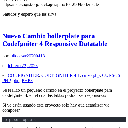
https://packagist.org/packages/julio101290/boilerplate
Saludos y espero que les sirva
Nuevo Cambio boilerplate para
CodeIgniter 4 Responsive Datatable
por
juliocesar20200413
en
febrero 22, 2023
en
CODEIGNITER
,
CODEIGNITER 4.1
,
curso php
,
CURSOS
PHP
,
php
,
PHP8
Se realizo un pequeño cambio en el proyecto boilerplate para
CodeIgniter 4, en el cual las tablas podrán ser responsivas
Si ya están usando este proyecto solo hay que actualizar via
composer
composer update