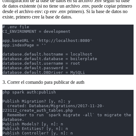
configuración de la base de datos en su archivo .env según su base
de datos existente (si no tiene un archivo .env, puede copiar primero
desde el archivo env: cp env .env primero). Si la base de datos no
existe, primero cree la base de datos.
# .env file

CI_ENVIRONMENT = development

app.baseURL = 'http://localhost:8080'

app.indexPage = ''

database.default.hostname = localhost

database.default.database = boilerplate

database.default.username = root

database.default.password =

database.default.DBDriver = MySQLi
3. Correr el comando para publicar de auth
php spark auth:publish

Publish Migration? [y, n]: y

  created: Database/Migrations/2017-11-20-
223112_create_auth_tables.php

  Remember to run `spark migrate -all` to migrate the 
database.

Publish Models? [y, n]: n

Publish Entities? [y, n]: n

Publish Controller? [y, n]: n
