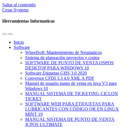
Saltar al contenido
Cesar Systems
Herramientas Informaticas
Alternar
Alternar
el
el
Inicio
menú
campo
Software
móvil
de
WheelSoft: Mantenimiento de Neumaticos
búsqueda
Sistema de planeación proyectos y costos
SOFTWARE DE PUNTO DE VENTA OSPOS
DESKTOP PARA WINDOWS 10
Software Etiquetas GHS 3.0 2020
Conversor CFDI 3.3 4.0 XML A PDF
Manuel de usuario punto de venta en Java V3 para
Windows 10
MANUAL SISTEMA DE TICKETING CICLON
TICKET
SOFTWARE WEB PARA ETIQUETAS PARA
LUBRICANTES CON CÓDIGO QR EN LINUX
MINT 19
MANUAL SISTEMA DE PUNTO DE VENTA
JCPOS ULTIMATE