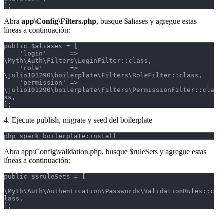
];
Abra
app\Config\Filters.php
, busque $aliases y agregue estas
líneas a continuación:
public $aliases = [

    'login'      => 
\Myth\Auth\Filters\LoginFilter::class,

    'role'       => 
\julio101290\boilerplate\Filters\RoleFilter::class,

    'permission' => 
\julio101290\boilerplate\Filters\PermissionFilter::cla
ss,

];
4. Ejecute publish, migrate y seed del boilerplate
php spark boilerplate:install
Abra app\Config\validation.php, busque $ruleSets y agregue estas
líneas a continuación:
public $$ruleSets = [

\Myth\Auth\Authentication\Passwords\ValidationRules::c
lass,

];