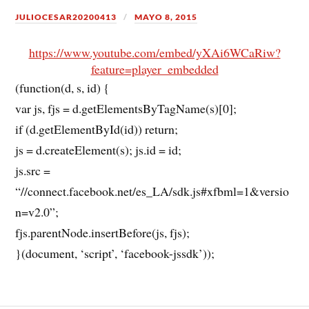
JULIOCESAR20200413
MAYO 8, 2015
https://www.youtube.com/embed/yXAi6WCaRiw?
feature=player_embedded
(function(d, s, id) {
var js, fjs = d.getElementsByTagName(s)[0];
if (d.getElementById(id)) return;
js = d.createElement(s); js.id = id;
js.src =
“//connect.facebook.net/es_LA/sdk.js#xfbml=1&versio
n=v2.0”;
fjs.parentNode.insertBefore(js, fjs);
}(document, ‘script’, ‘facebook-jssdk’));