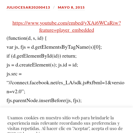
JULIOCESAR20200413
MAYO 8, 2015
https://www.youtube.com/embed/yXAi6WCaRiw?
feature=player_embedded
(function(d, s, id) {
var js, fjs = d.getElementsByTagName(s)[0];
if (d.getElementById(id)) return;
js = d.createElement(s); js.id = id;
js.src =
“//connect.facebook.net/es_LA/sdk.js#xfbml=1&versio
n=v2.0”;
fjs.parentNode.insertBefore(js, fjs);
}(document, ‘script’, ‘facebook-jssdk’));
Usamos cookies en nuestro sitio web para brindarle la
experiencia más relevante recordando sus preferencias y
visitas repetidas. Al hacer clic en "Aceptar", acepta el uso de