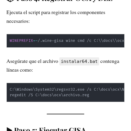
Ejecuta el script para registrar los componentes
necesarios:
WINEPREFIX
=~
/.wine-gisa wine cmd /c C:
\
\
docs
\
\
ocx
\
\
Asegúrate que el archivo
contenga
instalar64.bat
líneas como:
C:
\
Windows
\
System32
\
regsvr32.exe /s C:
\
docs
\
ocx
\
Nomb
regedit /S C:
\
docs
\
ocx
\
archivo.reg
▶️ Paso 5: Ejecutar GISA