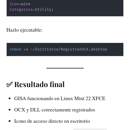
Icon
=
Categories
=
Utility
;
Hazlo ejecutable:
chmod
 +x ~/Escritorio/RegistrarOCX.desktop
✅ Resultado final
GISA funcionando en Linux Mint 22 XFCE
OCX y DLL correctamente registrados
Icono de acceso directo en escritorio