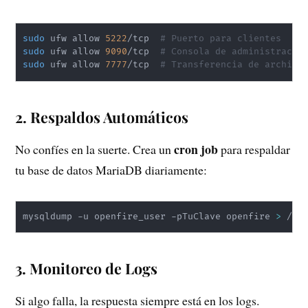
sudo
 ufw allow 
5222
/tcp  
# Puerto para clientes
sudo
 ufw allow 
9090
/tcp  
# Consola de administració
sudo
 ufw allow 
7777
/tcp  
# Transferencia de archivo
2. Respaldos Automáticos
cron job
No confíes en la suerte. Crea un
para respaldar
tu base de datos MariaDB diariamente:
mysqldump -u openfire_user -pTuClave openfire 
>
 /ho
3. Monitoreo de Logs
Si algo falla, la respuesta siempre está en los logs.