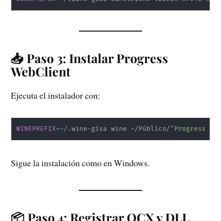
📥 Paso 3: Instalar Progress
WebClient
Ejecuta el instalador con:
WINEPREFIX
=~
/.wine-gisa wine ~/Público/
"Progress We
Sigue la instalación como en Windows.
📦 Paso 4: Registrar OCX y DLL