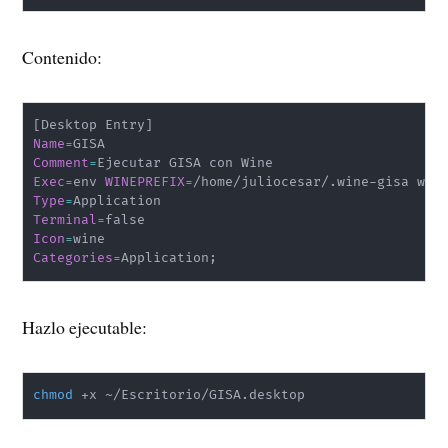
Contenido:
[
Desktop Entry
]
Name
=
Comment
=
Exec
=
env 
WINEPREFIX
=
/home/juliocesar/.wine-gisa win
Type
=
Terminal
=
Icon
=
Categories
=
Application
;
Hazlo ejecutable:
chmod
 +x ~/Escritorio/GISA.desktop