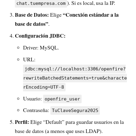
). Si es local, usa la IP.
chat.tuempresa.com
Base de Datos:
“Conexión estándar a la
Elige
base de datos”
.
Configuración JDBC:
Driver: MySQL.
URL:
jdbc:mysql://localhost:3306/openfire?
rewriteBatchedStatements=true&characte
rEncoding=UTF-8
Usuario:
openfire_user
Contraseña:
TuClaveSegura2025
Perfil:
Elige “Default” para guardar usuarios en la
base de datos (a menos que uses LDAP).