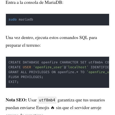
Entra a la consola de MariaDB:
sudo
 mariadb
Una vez dentro, ejecuta estos comandos SQL para
preparar el terreno:
CREATE DATABASE openfire CHARACTER SET utf8mb4 COLL
CREATE 
USER
'openfire_user'
@
'localhost'
 IDENTIFIED 
GRANT ALL PRIVILEGES ON openfire.* TO 
'openfire_use
FLUSH PRIVILEGES
;
EXIT
;
Nota SEO:
Usar
garantiza que tus usuarios
utf8mb4
puedan enviarse Emojis 🔥 sin que el servidor arroje
errores de caracteres.