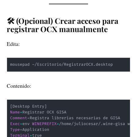
🛠️ (Opcional) Crear acceso para
registrar OCX manualmente
Edita:
mousepad ~/Escritorio/RegistrarOCX.desktop
Contenido:
[
Desktop Entry
]
Name
=
Comment
=
Exec
=
env 
WINEPREFIX
=
/home/juliocesar/.wine-gisa win
Type
=
Terminal
=