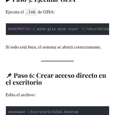
Ejecuta el
de GISA:
.lnk
WINEPREFIX
=~
/.wine-gisa wine start 
'C:\docs\0231wsh
Si todo está bien, el sistema se abrirá correctamente.
📌 Paso 6: Crear acceso directo en
el escritorio
Edita el archivo:
mousepad ~/Escritorio/GISA.desktop