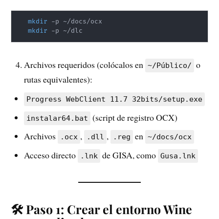
mkdir
 -p ~/docs/ocx

mkdir
 -p ~/dlc
Archivos requeridos (colócalos en
o
~/Público/
rutas equivalentes):
Progress WebClient 11.7 32bits/setup.exe
(script de registro OCX)
instalar64.bat
Archivos
,
,
en
.ocx
.dll
.reg
~/docs/ocx
Acceso directo
de GISA, como
.lnk
Gusa.lnk
🛠️ Paso 1: Crear el entorno Wine