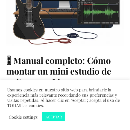
🎚️ Manual completo: Cómo
montar un mini estudio de
guitarra en Linux con
Usamos cookies en nuestro sitio web para brindarle la
PipeWire + JACK + Guitarix +
experiencia más relevante recordando sus preferencias y
visitas repetidas. Al hacer clic en "Aceptar", acepta el uso de
OBS
TODAS las cookies.
Cookie settings
ACEPTAR
CESAR101290
JULIO 27, 2025