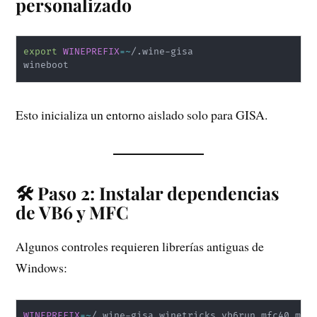
personalizado
export
WINEPREFIX
=~
/.wine-gisa

wineboot
Esto inicializa un entorno aislado solo para GISA.
🛠️ Paso 2: Instalar dependencias
de VB6 y MFC
Algunos controles requieren librerías antiguas de
Windows:
WINEPREFIX
=~
/.wine-gisa winetricks vb6run mfc40 mfc