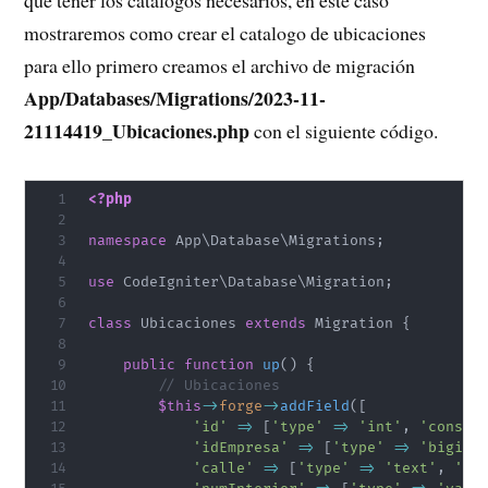
que tener los catálogos necesarios, en este caso
mostraremos como crear el catalogo de ubicaciones
para ello primero creamos el archivo de migración
App/Databases/Migrations/2023-11-
21114419_Ubicaciones.php
con el siguiente código.
<?php
namespace
App
\
Database
\
Migrations
;
use
CodeIgniter
\
Database
\
Migration
;
class
Ubicaciones
extends
Migration
{
public
function
up
(
)
{
// Ubicaciones
$this
->
forge
->
addField
(
[
'id'
=>
[
'type'
=>
'int'
,
'constr
'idEmpresa'
=>
[
'type'
=>
'bigint
'calle'
=>
[
'type'
=>
'text'
,
'nu