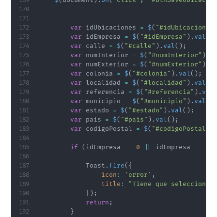
var
 idUbicaciones 
=
$
(
"#idUbicaciones
var
 idEmpresa 
=
$
(
"#idEmpresa"
)
.
val
(
)
var
 calle 
=
$
(
"#calle"
)
.
val
(
)
;
var
 numInterior 
=
$
(
"#numInterior"
)
.
v
var
 numExterior 
=
$
(
"#numExterior"
)
.
v
var
 colonia 
=
$
(
"#colonia"
)
.
val
(
)
;
var
 localidad 
=
$
(
"#localidad"
)
.
val
(
)
var
 referencia 
=
$
(
"#referencia"
)
.
val
var
 municipio 
=
$
(
"#municipio"
)
.
val
(
)
var
 estado 
=
$
(
"#estado"
)
.
val
(
)
;
var
 pais 
=
$
(
"#pais"
)
.
val
(
)
;
var
 codigoPostal 
=
$
(
"#codigoPostal"
)
if
(
idEmpresa 
==
0
||
 idEmpresa 
==
nu
            Toast
.
fire
(
{
icon
:
'error'
,
title
:
"Tiene que seleccionar
}
)
;
return
;
}