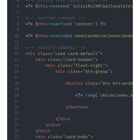
<!-- Extend from layout index -->
<?=
$this
->
extend
(
'julio101290\boilerplate\Vi
<!-- Section content -->
<?=
$this
->
section
(
'content'
)
?>
<?=
$this
->
include
(
'modulesUbicaciones/modalC
<!-- SELECT2 EXAMPLE -->
<
div
class
=
"
card card-default
"
>
<
div
class
=
"
card-header
"
>
<
div
class
=
"
float-right
"
>
<
div
class
=
"
btn-group
"
>
<
button
class
=
"
btn btn-primar
<?=
lang
(
'ubicaciones.add
</
button
>
</
div
>
</
div
>
</
div
>
<
div
class
=
"
card-body
"
>