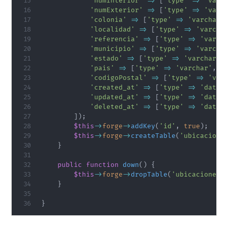
'numInterior'
=>
[
'type'
=>
'varc
'numExterior'
=>
[
'type'
=>
'varc
'colonia'
=>
[
'type'
=>
'varchar'
'localidad'
=>
[
'type'
=>
'varcha
'referencia'
=>
[
'type'
=>
'varch
'municipio'
=>
[
'type'
=>
'varcha
'estado'
=>
[
'type'
=>
'varchar'
,
'pais'
=>
[
'type'
=>
'varchar'
,
'
'codigoPostal'
=>
[
'type'
=>
'var
'created_at'
=>
[
'type'
=>
'datet
'updated_at'
=>
[
'type'
=>
'datet
'deleted_at'
=>
[
'type'
=>
'datet
]
)
;
$this
->
forge
->
addKey
(
'id'
,
true
)
;
$this
->
forge
->
createTable
(
'ubicacione
}
public
function
down
(
)
{
$this
->
forge
->
dropTable
(
'ubicaciones'
}
}