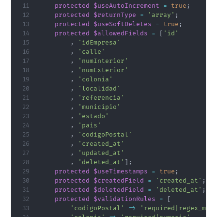
protected
$useAutoIncrement
=
true
;
protected
$returnType
=
'array'
;
protected
$useSoftDeletes
=
true
;
protected
$allowedFields
=
[
'id'
,
'idEmpresa'
,
'calle'
,
'numInterior'
,
'numExterior'
,
'colonia'
,
'localidad'
,
'referencia'
,
'municipio'
,
'estado'
,
'pais'
,
'codigoPostal'
,
'created_at'
,
'updated_at'
,
'deleted_at'
]
;
protected
$useTimestamps
=
true
;
protected
$createdField
=
'created_at'
;
protected
$deletedField
=
'deleted_at'
;
protected
$validationRules
=
[
'codigoPostal'
=>
'required|regex_mat