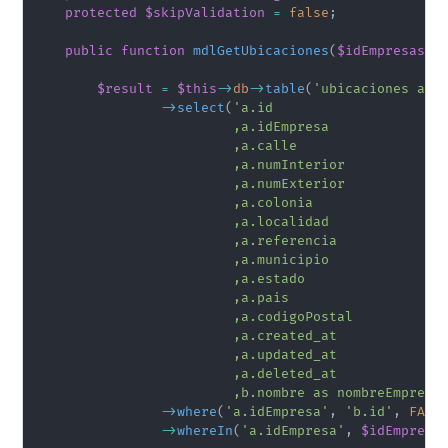
protected
$skipValidation
=
false
;
public
function
mdlGetUbicaciones
(
$idEmpresas
)
$result
=
$this
->
db
->
table
(
'ubicaciones a, 
->
select
(
'a.id

                         ,a.idEmpresa

                         ,a.calle

                         ,a.numInterior

                         ,a.numExterior

                         ,a.colonia

                         ,a.localidad

                         ,a.referencia

                         ,a.municipio

                         ,a.estado

                         ,a.pais

                         ,a.codigoPostal

                         ,a.created_at

                         ,a.updated_at

                         ,a.deleted_at 

                         ,b.nombre as nombreEmpresa
->
where
(
'a.idEmpresa'
,
'b.id'
,
FALS
->
whereIn
(
'a.idEmpresa'
,
$idEmpresa