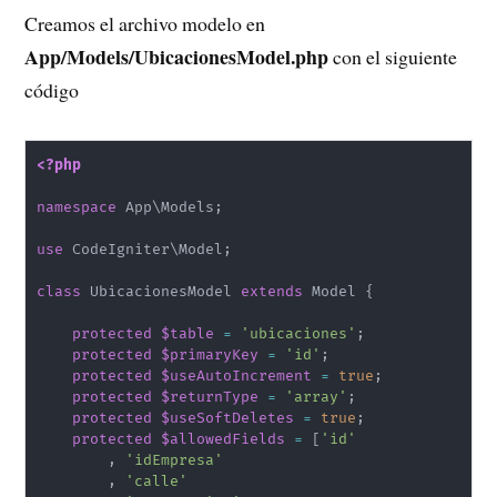
Creamos el archivo modelo en
App/Models/UbicacionesModel.php
con el siguiente
código
<?php
namespace
App
\
Models
;
use
CodeIgniter
\
Model
;
class
UbicacionesModel
extends
Model
{
protected
$table
=
'ubicaciones'
;
protected
$primaryKey
=
'id'
;
protected
$useAutoIncrement
=
true
;
protected
$returnType
=
'array'
;
protected
$useSoftDeletes
=
true
;
protected
$allowedFields
=
[
'id'
,
'idEmpresa'
,
'calle'