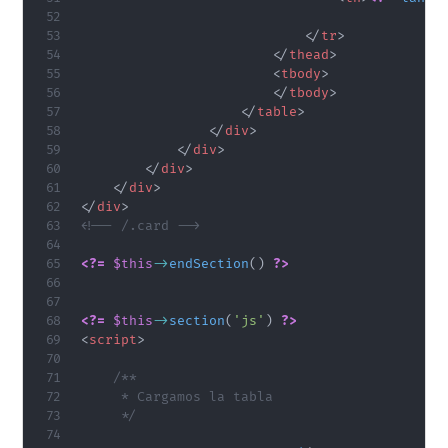
</
tr
>
</
thead
>
<
tbody
>
</
tbody
>
</
table
>
</
div
>
</
div
>
</
div
>
</
div
>
</
div
>
<!-- /.card -->
<?=
$this
->
endSection
(
)
?>
<?=
$this
->
section
(
'js'
)
?>
<
script
>
/**

     * Cargamos la tabla

     */