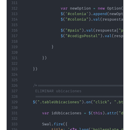
var
 newOption 
=
new
Option
(
re
$
(
'#colonia'
)
.
append
(
newOptio
$
(
"#colonia"
)
.
val
(
respuesta
[
"
$
(
"#pais"
)
.
val
(
respuesta
[
"pai
$
(
"#codigoPostal"
)
.
val
(
respue
}
}
)
}
)
/*========================================
     ELIMINAR ubicaciones

     ========================================
$
(
".tableUbicaciones"
)
.
on
(
"click"
,
".btn-
var
 idUbicaciones 
=
$
(
this
)
.
attr
(
"dat
        Swal
.
fire
(
{
title
:
'
<?=
lang
(
'boilerplate.glo