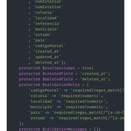
,
'numInterior'
,
'numExterior'
,
'colonia'
,
'localidad'
,
'referencia'
,
'municipio'
,
'estado'
,
'pais'
,
'codigoPostal'
,
'created_at'
,
'updated_at'
,
'deleted_at'
]
;
protected
$useTimestamps
=
true
;
protected
$createdField
=
'created_at'
;
protected
$deletedField
=
'deleted_at'
;
protected
$validationRules
=
[
'codigoPostal'
=>
'required|regex_match[/^[
'colonia'
=>
'required|numeric'
,
'localidad'
=>
'required|numeric'
,
'municipio'
=>
'required|numeric'
,
'pais'
=>
'required|regex_match[/^[a-zA-Z]{
'estado'
=>
'required|regex_match[/^[a-zA-Z
]
;
protected
$validationMessages
=
[
]
;