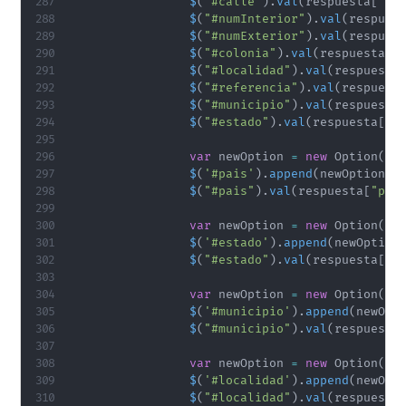
$
(
"#calle"
)
.
val
(
respuesta
[
"ca
$
(
"#numInterior"
)
.
val
(
respues
$
(
"#numExterior"
)
.
val
(
respues
$
(
"#colonia"
)
.
val
(
respuesta
[
"
$
(
"#localidad"
)
.
val
(
respuesta
$
(
"#referencia"
)
.
val
(
respuest
$
(
"#municipio"
)
.
val
(
respuesta
$
(
"#estado"
)
.
val
(
respuesta
[
"e
var
 newOption 
=
new
Option
(
re
$
(
'#pais'
)
.
append
(
newOption
)
.
$
(
"#pais"
)
.
val
(
respuesta
[
"pai
var
 newOption 
=
new
Option
(
re
$
(
'#estado'
)
.
append
(
newOption
$
(
"#estado"
)
.
val
(
respuesta
[
"e
var
 newOption 
=
new
Option
(
re
$
(
'#municipio'
)
.
append
(
newOpt
$
(
"#municipio"
)
.
val
(
respuesta
var
 newOption 
=
new
Option
(
re
$
(
'#localidad'
)
.
append
(
newOpt
$
(
"#localidad"
)
.
val
(
respuesta