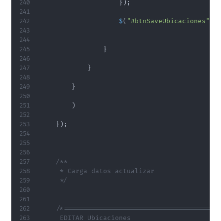
}
)
;
$
(
"#btnSaveUbicaciones"
)
.
}
}
}
)
}
)
;
/**

     * Carga datos actualizar

     */
/*========================================
     EDITAR Ubicaciones
