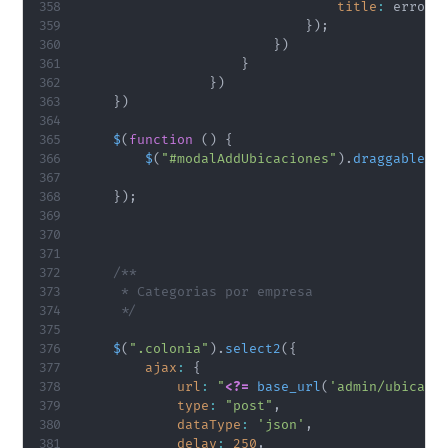
title
:
 error
.
}
)
;
}
)
}
}
)
}
)
$
(
function
(
)
{
$
(
"#modalAddUbicaciones"
)
.
draggable
(
)
}
)
;
/**

     * Categorias por empresa

     */
$
(
".colonia"
)
.
select2
(
{
ajax
:
{
url
:
"
<?=
base_url
(
'admin/ubicaci
type
:
"post"
,
dataType
:
'json'
,
delay
:
250
,