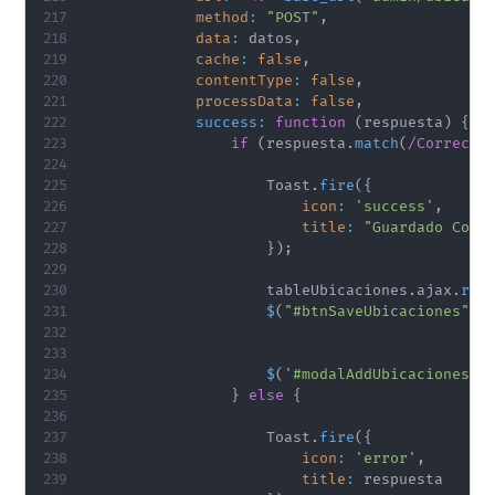
method
:
"POST"
,
data
:
 datos
,
cache
:
false
,
contentType
:
false
,
processData
:
false
,
success
:
function
(
respuesta
)
{
if
(
respuesta
.
match
(
/
Correcta
                    Toast
.
fire
(
{
icon
:
'success'
,
title
:
"Guardado Corr
}
)
;
                    tableUbicaciones
.
ajax
.
rel
$
(
"#btnSaveUbicaciones"
)
.
$
(
'#modalAddUbicaciones'
)
}
else
{
                    Toast
.
fire
(
{
icon
:
'error'
,
title
:
 respuesta
