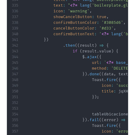
text
:
"
<?=
lang
(
'boilerplate.glob
icon
:
'warning'
,
showCancelButton
:
true
,
confirmButtonColor
:
'#3085d6'
,
cancelButtonColor
:
'#d33'
,
confirmButtonText
:
'
<?=
lang
(
'boi
}
)
.
then
(
(
result
)
=>
{
if
(
result
.
value
)
{
                        $
.
ajax
(
{
url
:
`
<?=
base_ur
method
:
'DELETE'
,
}
)
.
done
(
(
data
,
 textSt
                            Toast
.
fire
(
{
icon
:
'succes
title
:
 jqXHR
.
}
)
;
                            tableUbicaciones
.
}
)
.
fail
(
(
error
)
=>
{
                            Toast
.
fire
(
{
icon
:
'error'