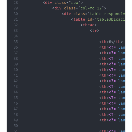
<
div
class
=
"
row
"
>
<
div
class
=
"
col-md-12
"
>
<
div
class
=
"
table-responsive
"
<
table
id
=
"
tableUbicacion
<
thead
>
<
tr
>
<
th
>
#
</
th
>
<
th
>
<?=
lang
(
<
th
>
<?=
lang
(
<
th
>
<?=
lang
(
<
th
>
<?=
lang
(
<
th
>
<?=
lang
(
<
th
>
<?=
lang
(
<
th
>
<?=
lang
(
<
th
>
<?=
lang
(
<
th
>
<?=
lang
(
<
th
>
<?=
lang
(
<
th
>
<?=
lang
(
<
th
>
<?=
lang
(
<
th
>
<?=
lang
(
<
th
>
<?=
lang
(
<
th
>
<?=
lang
(