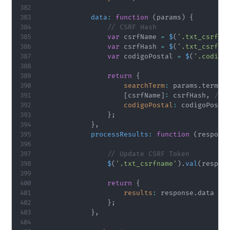
data
:
function
(
params
)
{
// CSRF Hash
var
 csrfName 
=
$
(
'.txt_csrfna
var
 csrfHash 
=
$
(
'.txt_csrfna
var
 codigoPostal 
=
$
(
'.codigo
return
{
searchTerm
:
 params
.
term
,
[
csrfName
]
:
 csrfHash
,
// 
codigoPostal
:
 codigoPosta
}
;
}
,
processResults
:
function
(
respons
// Update CSRF Token
$
(
'.txt_csrfname'
)
.
val
(
respon
return
{
results
:
 response
.
data

}
;
}
,