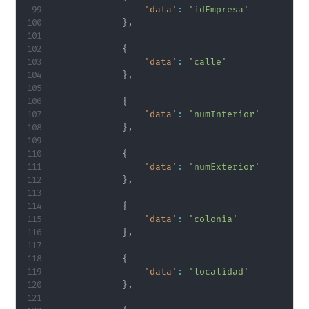
'data'
:
'idEmpresa'
}
,
{
'data'
:
'calle'
}
,
{
'data'
:
'numInterior'
}
,
{
'data'
:
'numExterior'
}
,
{
'data'
:
'colonia'
}
,
{
'data'
:
'localidad'
}
,