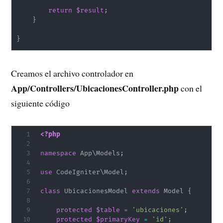
return
$result
;
}
}
Creamos el archivo controlador en
App/Controllers/UbicacionesController.php
con el
siguiente código
<?php
namespace
App
\
Models
;
use
CodeIgniter
\
Model
;
class
UbicacionesModel
extends
Model
{
protected
$table
=
'ubicaciones'
;
protected
$primaryKey
=
'id'
;