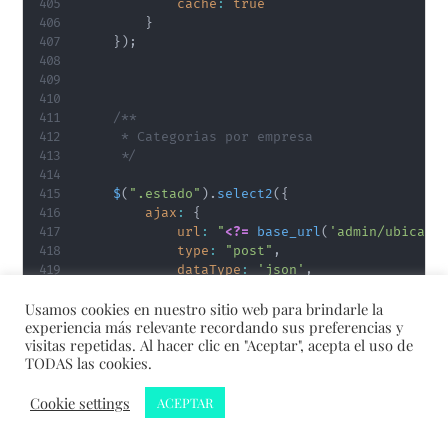
cache
:
true
}
}
)
;
/**

     * Categorias por empresa

     */
$
(
".estado"
)
.
select2
(
{
ajax
:
{
url
:
"
<?=
base_url
(
'admin/ubicaci
type
:
"post"
,
dataType
:
'json'
,
delay
:
250
,
Usamos cookies en nuestro sitio web para brindarle la
experiencia más relevante recordando sus preferencias y
data
:
function
(
params
)
{
visitas repetidas. Al hacer clic en "Aceptar", acepta el uso de
// CSRF Hash
TODAS las cookies.
var
 csrfName 
=
$
(
'.txt_csrfna
var
 csrfHash 
=
$
(
'.txt_csrfna
Cookie settings
ACEPTAR
var
 pais 
=
$
(
'.pais'
)
.
val
(
)
;
return
{