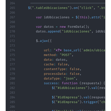
     ========================================
$
(
".tableUbicaciones"
)
.
on
(
"click"
,
".btnE
var
 idUbicaciones 
=
$
(
this
)
.
attr
(
"idU
var
 datos 
=
new
FormData
(
)
;
        datos
.
append
(
"idUbicaciones"
,
 idUbica
        $
.
ajax
(
{
url
:
"
<?=
base_url
(
'admin/ubicaci
method
:
"POST"
,
data
:
 datos
,
cache
:
false
,
contentType
:
false
,
processData
:
false
,
dataType
:
"json"
,
success
:
function
(
respuesta
)
{
$
(
"#idUbicaciones"
)
.
val
(
respu
$
(
"#idEmpresa"
)
.
val
(
respuesta
$
(
"#idEmpresa"
)
.
trigger
(
"chan