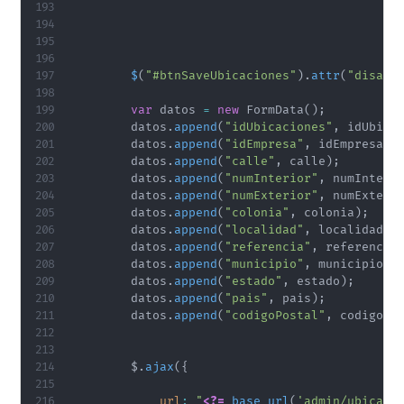
$
(
"#btnSaveUbicaciones"
)
.
attr
(
"disabl
var
 datos 
=
new
FormData
(
)
;
        datos
.
append
(
"idUbicaciones"
,
 idUbica
        datos
.
append
(
"idEmpresa"
,
 idEmpresa
)
;
        datos
.
append
(
"calle"
,
 calle
)
;
        datos
.
append
(
"numInterior"
,
 numInteri
        datos
.
append
(
"numExterior"
,
 numExteri
        datos
.
append
(
"colonia"
,
 colonia
)
;
        datos
.
append
(
"localidad"
,
 localidad
)
;
        datos
.
append
(
"referencia"
,
 referencia
        datos
.
append
(
"municipio"
,
 municipio
)
;
        datos
.
append
(
"estado"
,
 estado
)
;
        datos
.
append
(
"pais"
,
 pais
)
;
        datos
.
append
(
"codigoPostal"
,
 codigoPo
        $
.
ajax
(
{
url
:
"
<?=
base_url
(
'admin/ubicaci