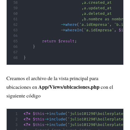
                         ,a.created_at

                         ,a.updated_at

                         ,a.deleted_at 

                         ,b.nombre as nombreE
->
where
(
'a.idEmpresa'
,
'b.id'
->
whereIn
(
'a.idEmpresa'
,
$idE
return
$result
;
}
}
Creamos el archivo de la vista principal para
App/Views/ubicaciones.php
ubicaciones en
con el
siguiente código
<?=
$this
->
include
(
'julio101290\boilerplate\V
<?=
$this
->
include
(
'julio101290\boilerplate\V
<?=
$this
->
include
(
'julio101290\boilerplate\V