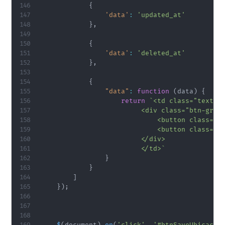
{
'data'
:
'updated_at'
}
,
{
'data'
:
'deleted_at'
}
,
{
"data"
:
function
(
data
)
{
return
`
<td class="text-ri
                         <div class="btn-group
                             <button class="b
                             <button class="b
                         </div>

                         </td>
`
}
}
]
}
)
;
$
(
document
)
.
on
(
'click'
,
'#btnSaveUbicacio