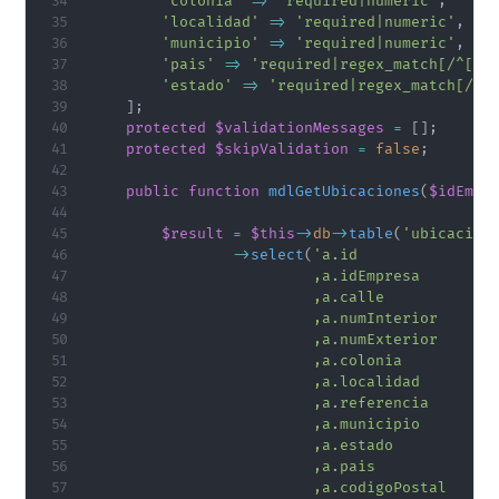
'colonia'
=>
'required|numeric'
,
'localidad'
=>
'required|numeric'
,
'municipio'
=>
'required|numeric'
,
'pais'
=>
'required|regex_match[/^[a-
'estado'
=>
'required|regex_match[/^[
]
;
protected
$validationMessages
=
[
]
;
protected
$skipValidation
=
false
;
public
function
mdlGetUbicaciones
(
$idEmpr
$result
=
$this
->
db
->
table
(
'ubicacion
->
select
(
'a.id

                         ,a.idEmpresa

                         ,a.calle

                         ,a.numInterior

                         ,a.numExterior

                         ,a.colonia

                         ,a.localidad

                         ,a.referencia

                         ,a.municipio

                         ,a.estado

                         ,a.pais

                         ,a.codigoPostal
