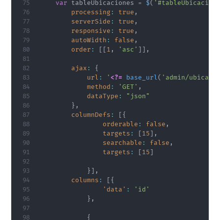
var
 tableUbicaciones 
=
$
(
'#tableUbicacion
processing
:
true
,
serverSide
:
true
,
responsive
:
true
,
autoWidth
:
false
,
order
:
[
[
1
,
'asc'
]
]
,
ajax
:
{
url
:
'
<?=
base_url
(
'admin/ubicaci
method
:
'GET'
,
dataType
:
"json"
}
,
columnDefs
:
[
{
orderable
:
false
,
targets
:
[
15
]
,
searchable
:
false
,
targets
:
[
15
]
}
]
,
columns
:
[
{
'data'
:
'id'
}
,
{