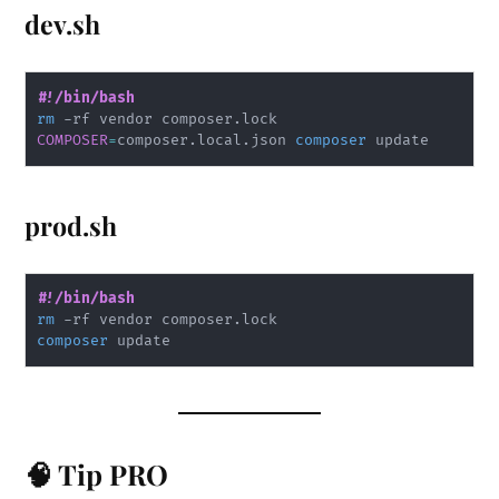
dev.sh
#!/bin/bash
rm
COMPOSER
=
composer.local.json 
composer
prod.sh
#!/bin/bash
rm
composer
🧠 Tip PRO