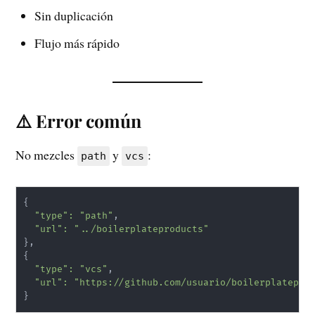
Sin duplicación
Flujo más rápido
⚠️ Error común
No mezcles
y
:
path
vcs
{
"type"
:
"path"
,

"url"
:
"../boilerplateproducts"
}
{
"type"
:
"vcs"
,

"url"
:
"https://github.com/usuario/boilerplatepro
}