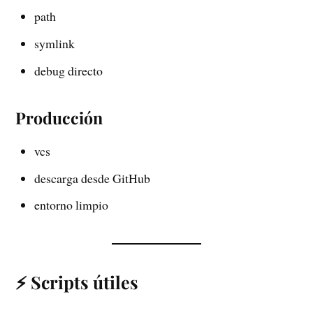
path
symlink
debug directo
Producción
vcs
descarga desde GitHub
entorno limpio
⚡ Scripts útiles