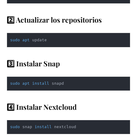
2️⃣ Actualizar los repositorios
sudo
apt
 update
3️⃣ Instalar Snap
sudo
apt
install
 snapd
4️⃣ Instalar Nextcloud
sudo
 snap 
install
 nextcloud