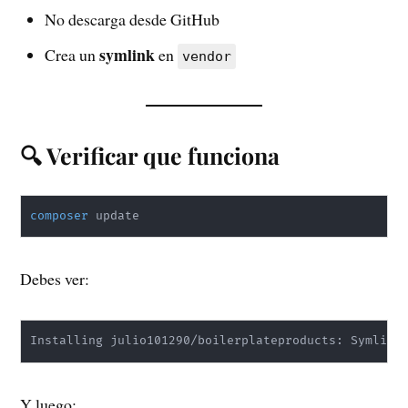
No descarga desde GitHub
symlink
Crea un
en
vendor
🔍 Verificar que funciona
composer
 update
Debes ver:
Installing julio101290/boilerplateproducts: Symlink
Y luego: