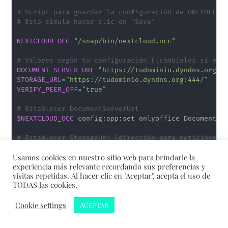
# Script para guardar la configuración de ONLYOFFIC
# Esto simula hacer clic en "Save"
NEXTCLOUD_OCC
=
"/snap/bin/nextcloud.occ"
# Valores según tu configuración (¡cámbialos si es 
DOCUMENT_SERVER_URL
=
"https://tudominio.dyndns.org:4
STORAGE_URL
=
"https://tudominio.dyndns.org:444/"
#
VERIFY_PEER_OFF
=
"true"
# Establecer DocumentServerUrl
$NEXTCLOUD_OCC
 config:app:set onlyoffice DocumentSe
# Establecer StorageUrl (dirección para peticiones 
$NEXTCLOUD_OCC
 config:app:set onlyoffice StorageUrl
Usamos cookies en nuestro sitio web para brindarle la
experiencia más relevante recordando sus preferencias y
# Desactivar verificación de certificados
visitas repetidas. Al hacer clic en "Aceptar", acepta el uso de
$NEXTCLOUD_OCC
 config:app:set onlyoffice verify_pee
TODAS las cookies.
# Limpiar InternalServerUrl (lo dejamos vacío)
Cookie settings
ACEPTAR
$NEXTCLOUD_OCC
 config:app:delete onlyoffice Interna
# Verificar conexión