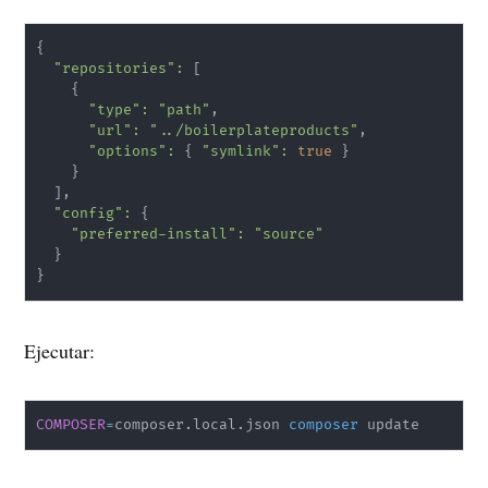
{
"repositories"
:
[
{
"type"
:
"path"
,

"url"
:
"../boilerplateproducts"
,

"options"
:
{
"symlink"
:
true
}
}
]
,

"config"
:
{
"preferred-install"
:
"source"
}
}
Ejecutar:
COMPOSER
=
composer.local.json 
composer
 update