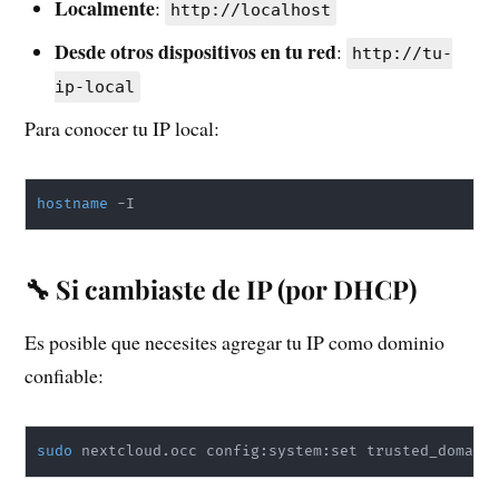
Localmente
:
http://localhost
Desde otros dispositivos en tu red
:
http://tu-
ip-local
Para conocer tu IP local:
hostname
 -I
🔧 Si cambiaste de IP (por DHCP)
Es posible que necesites agregar tu IP como dominio
confiable:
sudo
 nextcloud.occ config:system:set trusted_domain