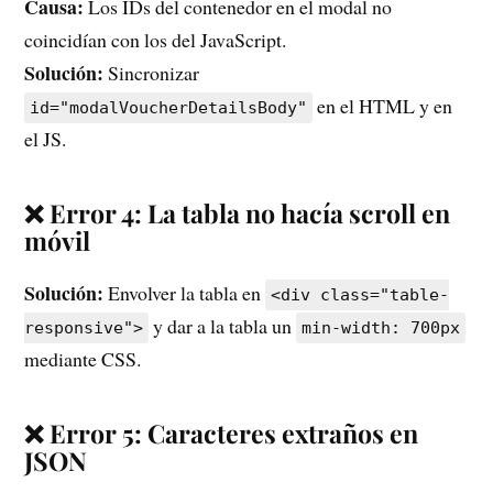
Causa:
Los IDs del contenedor en el modal no
coincidían con los del JavaScript.
Solución:
Sincronizar
en el HTML y en
id="modalVoucherDetailsBody"
el JS.
❌ Error 4: La tabla no hacía scroll en
móvil
Solución:
Envolver la tabla en
<div class="table-
y dar a la tabla un
responsive">
min-width: 700px
mediante CSS.
❌ Error 5: Caracteres extraños en
JSON