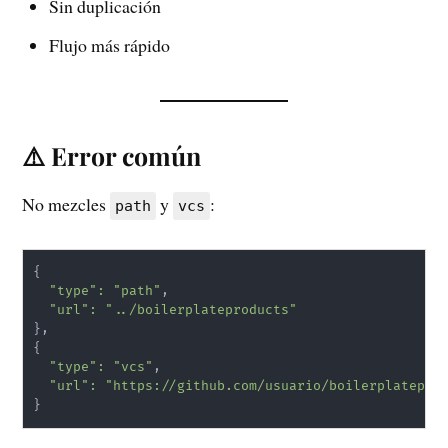
Sin duplicación
Flujo más rápido
⚠️ Error común
No mezcles
y
:
path
vcs
{
"type"
:
"path"
,

"url"
:
"../boilerplateproducts"
}
{
"type"
:
"vcs"
,

"url"
:
"https://github.com/usuario/boilerplatepro
}