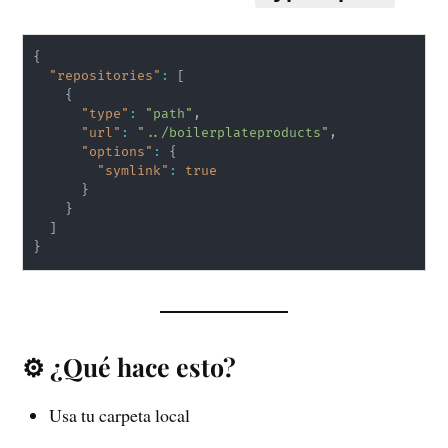
{
"repositories"
:
[
{
"type"
:
"path"
,
"url"
:
"../boilerplateproducts"
,
"options"
:
{
"symlink"
:
true
}
}
]
}
⚙️ ¿Qué hace esto?
Usa tu carpeta local