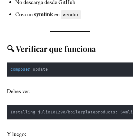
No descarga desde GitHub
symlink
Crea un
en
vendor
🔍 Verificar que funciona
composer
 update
Debes ver:
Installing julio101290/boilerplateproducts: Symlink
Y luego: