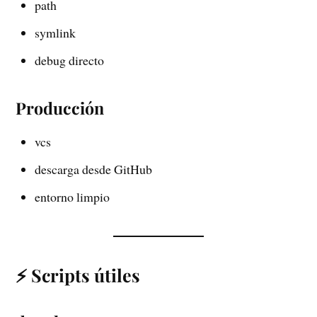
path
symlink
debug directo
Producción
vcs
descarga desde GitHub
entorno limpio
⚡ Scripts útiles