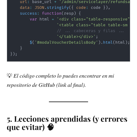
url
:
 base_url 
+
'/admin/servicelayer/refundsaut
data
:
JSON
.
stringify
(
{
code
:
 code 
}
)
,
success
:
function
(
resp
)
{
var
 html 
=
'<div class="table-responsive">'
'<table class="table table-sm ta
// ... cabeceras y filas ...
'</table></div>'
;
$
(
'#modalVoucherDetailsBody'
)
.
html
(
html
)
;
}
}
)
;
💡
El código completo lo puedes encontrar en mi
repositorio de GitHub (link al final).
5. Lecciones aprendidas (y errores
que evitar) 🧠