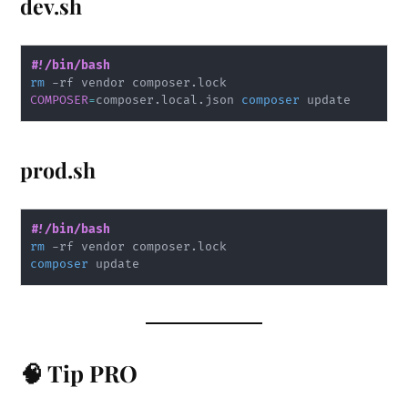
dev.sh
#!/bin/bash
rm
COMPOSER
=
composer.local.json 
composer
prod.sh
#!/bin/bash
rm
composer
🧠 Tip PRO