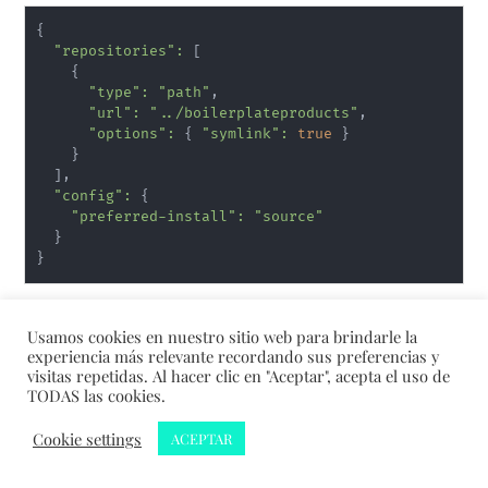
{
"repositories"
:
[
{
"type"
:
"path"
,

"url"
:
"../boilerplateproducts"
,

"options"
:
{
"symlink"
:
true
}
}
]
,

"config"
:
{
"preferred-install"
:
"source"
}
}
Ejecutar:
Usamos cookies en nuestro sitio web para brindarle la
experiencia más relevante recordando sus preferencias y
visitas repetidas. Al hacer clic en "Aceptar", acepta el uso de
TODAS las cookies.
COMPOSER
=
composer.local.json 
composer
 update
Cookie settings
ACEPTAR