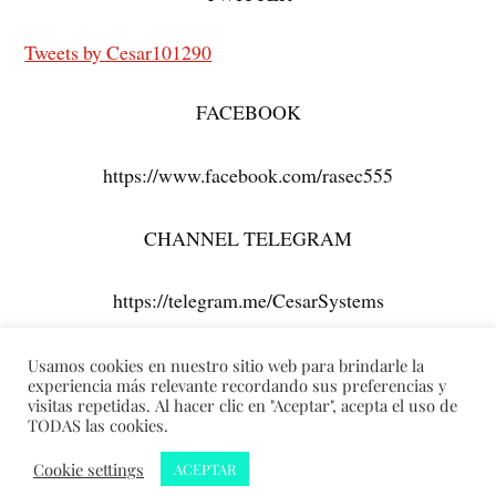
Tweets by Cesar101290
FACEBOOK
https://www.facebook.com/rasec555
CHANNEL TELEGRAM
https://telegram.me/CesarSystems
Usamos cookies en nuestro sitio web para brindarle la
experiencia más relevante recordando sus preferencias y
visitas repetidas. Al hacer clic en "Aceptar", acepta el uso de
TODAS las cookies.
&
Cookie settings
CREADO CON
WORDPRESS
TEMA DE
ANDERS NORÉN
ACEPTAR