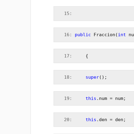
  15:
  16:
public
 Fraccion(
int
 nu
  17:
     {
  18:
super
();
  19:
this
.num = num;
  20:
this
.den = den;