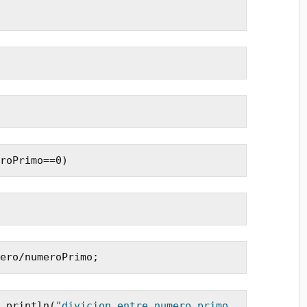
roPrimo==0)
ero/numeroPrimo;
.println(
"divicion entre numero primo 