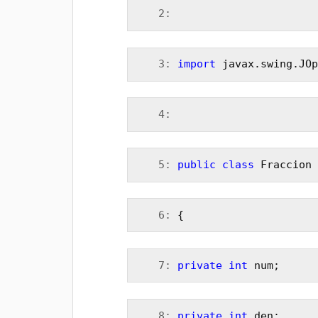
   2:
   3:
import
 javax.swing.JOp
   4:
   5:
public
class
 Fraccion 
   6:
 {
   7:
private
int
 num;
   8:
private
int
 den;