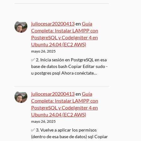
juliocesar20200413
en
Guía
Completa: Instalar LAMPP con
PostgreSQL y CodeIgniter 4 en
Ubuntu 24.04 (EC2 AWS)
mayo 26, 2025
✅ 2. Inicia sesión en PostgreSQL en esa
base de datos bash Copiar Editar sudo -
u postgres psql Ahora conéctate…
juliocesar20200413
en
Guía
Completa: Instalar LAMPP con
PostgreSQL y CodeIgniter 4 en
Ubuntu 24.04 (EC2 AWS)
mayo 26, 2025
✅ 3. Vuelve a aplicar los permisos
(dentro de esa base de datos) sql Copiar