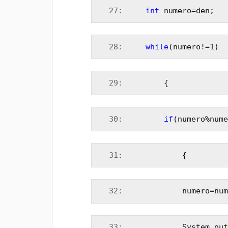
  27:
int
 numero=den;
  28:
while
(numero!=1)
  29:
         {
  30:
if
(numero%nume
  31:
             {
  32:
             numero=num
  33:
             System.out