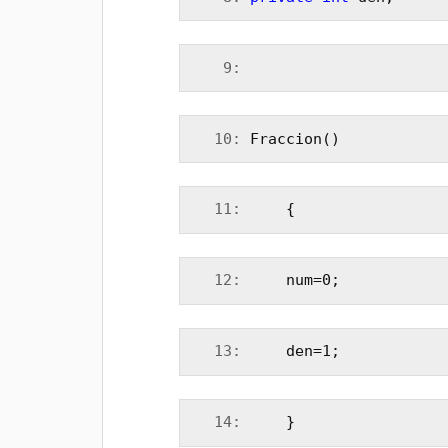
   9:
  10:
 Fraccion()
  11:
     {
  12:
     num=0;
  13:
     den=1;
  14:
     }