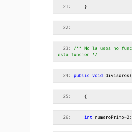
  21:
     }
  22:
  23:
/** No la uses no func
esta funcion */
  24:
public
void
 divisores(
  25:
     {
  26:
int
 numeroPrimo=2;