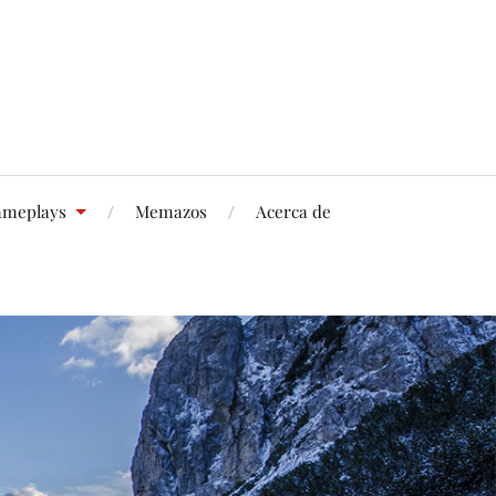
meplays
Memazos
Acerca de