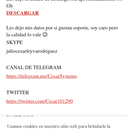
Gb
DESCARGAR
Les dejo mis datos por si gustan soporte, soy caro pero
la calidad lo vale 😉
SKYPE
juliocesarleyvarodriguez
CANAL DE TELEGRAM
https://telegram.me/CesarSystems
TWITTER
https://twitter.com/Cesar101290
FACEBOOK
https://www.facebook.com/rasec555
Usamos cookies en nuestro sitio web para brindarle la