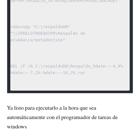
Server\MSSQL10_50.MSSQLSERVER\MSSQL\Backup\"

robocopy "C:\respaldoDB" 
"\\IPDELOTROEQUIPO\Respaldo de 
prueba\carpetadestino"

DEL /F /A C:\respaldoDB\Respaldo_%date:~-4,4%-
%date:~-7,2%-%date:~-10,2%.rar

Ya listo para ejecutarlo a la hora que sea
automáticamente con el programador de tareas de
windows