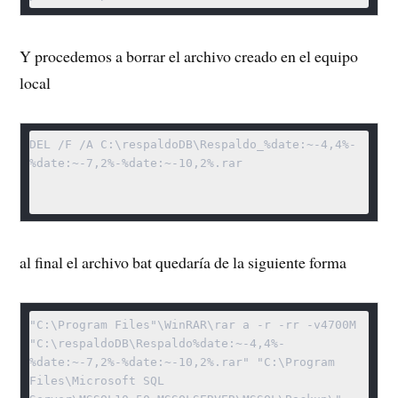
Y procedemos a borrar el archivo creado en el equipo
local
DEL /F /A C:\respaldoDB\Respaldo_%date:~-4,4%-
%date:~-7,2%-%date:~-10,2%.rar

al final el archivo bat quedaría de la siguiente forma
"C:\Program Files"\WinRAR\rar a -r -rr -v4700M 
"C:\respaldoDB\Respaldo%date:~-4,4%-
%date:~-7,2%-%date:~-10,2%.rar" "C:\Program 
Files\Microsoft SQL 