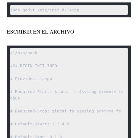
sudo gedit /etc/init.d/lampp
ESCRIBIR EN EL ARCHIVO
#!/bin/bash

### BEGIN INIT INFO

# Provides: lampp

# Required-Start: $local_fs $syslog $remote_fs 
dbus

# Required-Stop: $local_fs $syslog $remote_fs

# Default-Start: 2 3 4 5

# Default-Stop: 0 1 6
