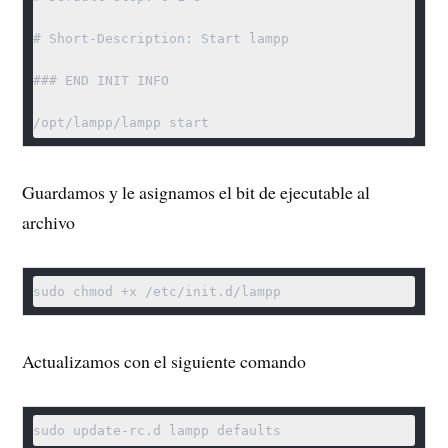
# Short-Description: Start lampp

### END INIT INFO

/opt/lampp/lampp start
Guardamos y le asignamos el bit de ejecutable al
archivo
sudo chmod +x /etc/init.d/lampp
Actualizamos con el siguiente comando
sudo update-rc.d lampp defaults