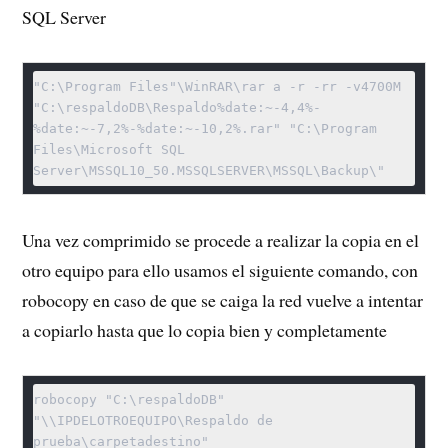
SQL Server
"C:\Program Files"\WinRAR\rar a -r -rr -v4700M 
"C:\respaldoDB\Respaldo%date:~-4,4%-
%date:~-7,2%-%date:~-10,2%.rar" "C:\Program 
Files\Microsoft SQL 
Una vez comprimido se procede a realizar la copia en el
otro equipo para ello usamos el siguiente comando, con
robocopy en caso de que se caiga la red vuelve a intentar
a copiarlo hasta que lo copia bien y completamente
robocopy "C:\respaldoDB" 
"\\IPDELOTROEQUIPO\Respaldo de 