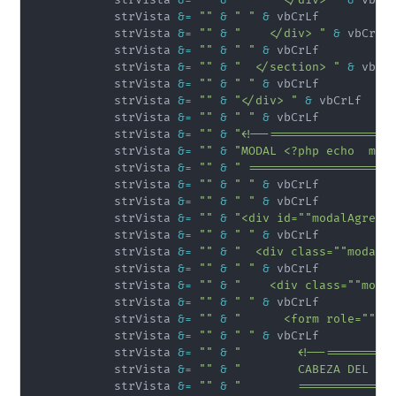
            strVista 
&
=
""
&
"      </div> "
&
 vbCrL
            strVista 
&
=
""
&
" "
&
 vbCrLf

            strVista 
&
=
""
&
"    </div> "
&
 vbCrLf

            strVista 
&
=
""
&
" "
&
 vbCrLf

            strVista 
&
=
""
&
"  </section> "
&
 vbCrL
            strVista 
&
=
""
&
" "
&
 vbCrLf

            strVista 
&
=
""
&
"</div> "
&
 vbCrLf

            strVista 
&
=
""
&
" "
&
 vbCrLf

            strVista 
&
=
""
&
"<!--=================
            strVista 
&
=
""
&
"MODAL <?php echo  mb_
            strVista 
&
=
""
&
" ====================
            strVista 
&
=
""
&
" "
&
 vbCrLf

            strVista 
&
=
""
&
" "
&
 vbCrLf

            strVista 
&
=
""
&
"<div id=""modalAgrega
            strVista 
&
=
""
&
" "
&
 vbCrLf

            strVista 
&
=
""
&
"  <div class=""modal-
            strVista 
&
=
""
&
" "
&
 vbCrLf

            strVista 
&
=
""
&
"    <div class=""moda
            strVista 
&
=
""
&
" "
&
 vbCrLf

            strVista 
&
=
""
&
"      <form role=""fo
            strVista 
&
=
""
&
" "
&
 vbCrLf

            strVista 
&
=
""
&
"        <!--=========
            strVista 
&
=
""
&
"        CABEZA DEL MO
            strVista 
&
=
""
&
"        =============