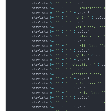
            strVista 
&
=
""
&
" "
&
 vbCrLf

            strVista 
&
=
""
&
"      Administrar <?p
            strVista 
&
=
""
&
" "
&
 vbCrLf

            strVista 
&
=
""
&
"    </h1> "
&
 vbCrLf

            strVista 
&
=
""
&
" "
&
 vbCrLf

            strVista 
&
=
""
&
"    <ol class=""bread
            strVista 
&
=
""
&
" "
&
 vbCrLf

            strVista 
&
=
""
&
"      <li><a href=""i
            strVista 
&
=
""
&
" "
&
 vbCrLf

            strVista 
&
=
""
&
"      <li class=""act
            strVista 
&
=
""
&
" "
&
 vbCrLf

            strVista 
&
=
""
&
"    </ol> "
&
 vbCrLf

            strVista 
&
=
""
&
" "
&
 vbCrLf

            strVista 
&
=
""
&
"  </section> "
&
 vbCrL
            strVista 
&
=
""
&
" "
&
 vbCrLf

            strVista 
&
=
""
&
"  <section class=""co
            strVista 
&
=
""
&
" "
&
 vbCrLf

            strVista 
&
=
""
&
"    <div class=""box"
            strVista 
&
=
""
&
" "
&
 vbCrLf

            strVista 
&
=
""
&
"      <div class=""bo
            strVista 
&
=
""
&
" "
&
 vbCrLf

            strVista 
&
=
""
&
"        <button class
            strVista 
&
=
""
&
" "
&
 vbCrLf
