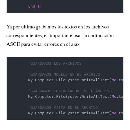
End
If
Ya por ultimo grabamos los textos en los archivos
correspondientes, es importante usar la codificación
ASCII para evitar errores en el ajax
'GUARDAMOS LOS ARCHIVOS
'GUARDAMOS MODELO EN EL ARCHIVO
        My
.
Computer
.
FileSystem
.
WriteAllText
(
Me
.
txtR
'GUARDAMOS CONTROLADOR EN EL ARCHIVO
        My
.
Computer
.
FileSystem
.
WriteAllText
(
Me
.
txtR
'GUARDAMOS VISTA EN EL ARCHIVO
        My
.
Computer
.
FileSystem
.
WriteAllText
(
Me
.
txtR