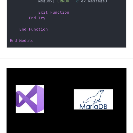
            MsgBox
(
"ERROR "
&
 ex
.
Message
)
Exit
Function
End
Try
End
Function
End
Module