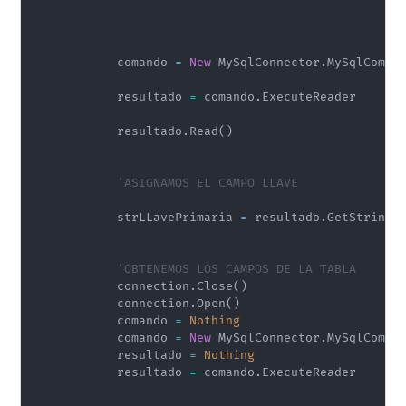
            comando 
=
New
 MySqlConnector
.
MySqlComma
            resultado 
=
 comando
.
ExecuteReader

            resultado
.
Read
(
)
'ASIGNAMOS EL CAMPO LLAVE
            strLLavePrimaria 
=
 resultado
.
GetString
(
'OBTENEMOS LOS CAMPOS DE LA TABLA
            connection
.
Close
(
)
            connection
.
Open
(
)
            comando 
=
Nothing
            comando 
=
New
 MySqlConnector
.
MySqlComma
            resultado 
=
Nothing
            resultado 
=
 comando
.
ExecuteReader
