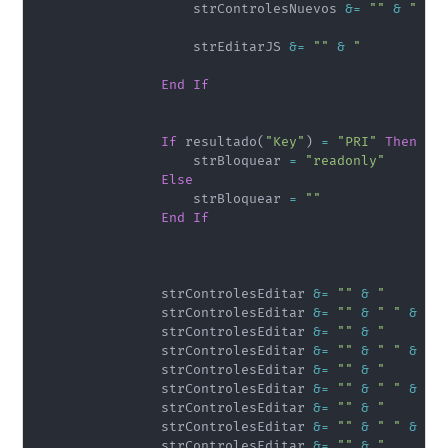
                    strControlesNuevos 
&
=
""
&
"   
                    strEditarJS 
&
=
""
&
"          
End
If
If
 resultado
(
"Key"
)
=
"PRI"
Then
                    strBloquear 
=
"readonly"
Else
                    strBloquear 
=
""
End
If
                strControlesEditar 
&
=
""
&
"       
                strControlesEditar 
&
=
""
&
" "
&
 vbC
                strControlesEditar 
&
=
""
&
"       
                strControlesEditar 
&
=
""
&
" "
&
 vbC
                strControlesEditar 
&
=
""
&
"       
                strControlesEditar 
&
=
""
&
" "
&
 vbC
                strControlesEditar 
&
=
""
&
"       
                strControlesEditar 
&
=
""
&
" "
&
 vbC
                strControlesEditar 
&
=
""
&
"       