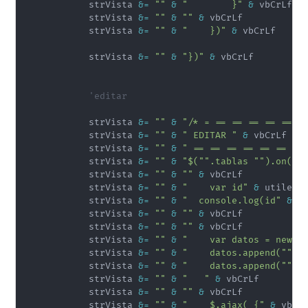
            strVista 
&
=
""
&
"        }"
&
 vbCrLf

            strVista 
&
=
""
&
""
&
 vbCrLf

            strVista 
&
=
""
&
"    })"
&
 vbCrLf

            strVista 
&
=
""
&
"})"
&
 vbCrLf

'editar
            strVista 
&
=
""
&
"/* = == == == == == =
            strVista 
&
=
""
&
" EDITAR "
&
 vbCrLf

            strVista 
&
=
""
&
" == == == == == == ==
            strVista 
&
=
""
&
"$("".tablas "").on(""
            strVista 
&
=
""
&
""
&
 vbCrLf

            strVista 
&
=
""
&
"    var id"
&
 utileri
            strVista 
&
=
""
&
"  console.log(id"
&
 u
            strVista 
&
=
""
&
""
&
 vbCrLf

            strVista 
&
=
""
&
""
&
 vbCrLf

            strVista 
&
=
""
&
"    var datos = new F
            strVista 
&
=
""
&
"    datos.append(""id
            strVista 
&
=
""
&
"    datos.append(""bu
            strVista 
&
=
""
&
"   "
&
 vbCrLf

            strVista 
&
=
""
&
""
&
 vbCrLf

            strVista 
&
=
""
&
"    $.ajax( {"
&
 vbCrL