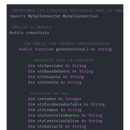
'IMPORTAMOS LAS LIBRERIAS NECESARIAS PARA LA CONEXI
Imports
 MySqlConnector
.
MySqlConnection

'EMPIEZA EL MODULO
Module
 crearVista

' CON PUBLIC SUB CREAMOS PROCEDIMIENTOS
Public
Function
 generarVista
(
)
As
String
' VARIABLES PARA LA CONEXIÓN
Dim
 strServidor 
As
String
Dim
 strBaseDeDatos 
As
String
Dim
 strUsuario 
As
String
Dim
 strContra 
As
String
'Variables de uso
Dim
 contador 
As
Integer
Dim
 strEncabezadosTabla 
As
String
Dim
 strCampos 
As
String
Dim
 strControlesNuevos 
As
String
Dim
 strControlesEditar 
As
String
Dim
 strEditarJS 
As
String