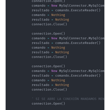
            connection
.
Open
(
)
            comando 
=
New
 MySqlConnector
.
MySqlComma
            resultado 
=
 comando
.
ExecuteReader
(
)
            comando 
=
Nothing
            resultado 
=
Nothing
            connection
.
Close
(
)
            connection
.
Open
(
)
            comando 
=
New
 MySqlConnector
.
MySqlComma
            resultado 
=
 comando
.
ExecuteReader
(
)
            comando 
=
Nothing
            resultado 
=
Nothing
            connection
.
Close
(
)
            connection
.
Open
(
)
            comando 
=
New
 MySqlConnector
.
MySqlComma
            resultado 
=
 comando
.
ExecuteReader
(
)
            comando 
=
Nothing
            resultado 
=
Nothing
            connection
.
Close
(
)
' SI SE ABRE LA CONEXIÓN MANDAMOS MENSA
            connection
.
Open
(
)