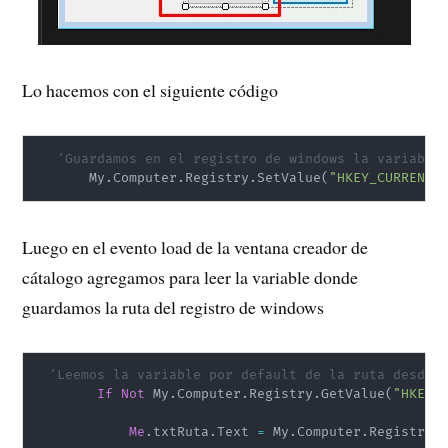
Lo hacemos con el siguiente código
'Guardamos en el registro de windows la variable
       My
.
Computer
.
Registry
.
SetValue
(
"HKEY_CURRENT_
Luego en el evento load de la ventana creador de
cátalogo agregamos para leer la variable donde
guardamos la ruta del registro de windows
'Leemos la variable por default de la ruta desde 
If
Not
 My
.
Computer
.
Registry
.
GetValue
(
"HKEY_
Me
.
txtRuta
.
Text 
=
 My
.
Computer
.
Registry
.