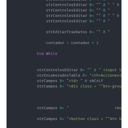
                strControlesEditar 
&
=
""
&
" "
&
 vbC
                strControlesEditar 
&
=
""
&
"       
                strControlesEditar 
&
=
""
&
" "
&
 vbC
                strControlesEditar 
&
=
""
&
"       
                strEditarTraeDatos 
&
=
""
&
"       
                contador 
=
 contador 
+
1
End
While
            strControlesEditar 
&
=
""
&
" <input typ
            strEncabezadosTabla 
&
=
"<th>Acciones</t
            strCampos 
&
=
"<td> "
&
 vbCrLf

            strCampos 
&
=
"<div class = ""btn-group"
            strCampos 
&
=
"                    <butt
            strCampos 
&
=
"<button class = ""btn btn