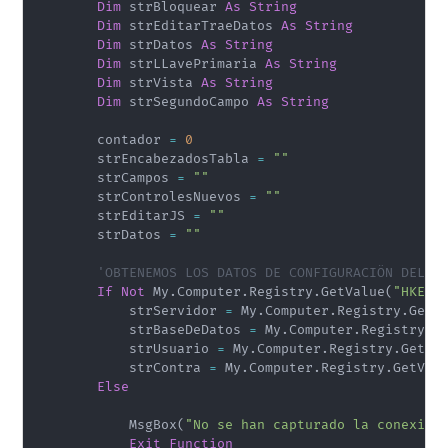
Dim
 strBloquear 
As
String
Dim
 strEditarTraeDatos 
As
String
Dim
 strDatos 
As
String
Dim
 strLLavePrimaria 
As
String
Dim
 strVista 
As
String
Dim
 strSegundoCampo 
As
String
        contador 
=
0
        strEncabezadosTabla 
=
""
        strCampos 
=
""
        strControlesNuevos 
=
""
        strEditarJS 
=
""
        strDatos 
=
""
'OBTENEMOS LOS DATOS DE CONFIGURACIÖN DEL R
If
Not
 My
.
Computer
.
Registry
.
GetValue
(
"HKEY_
            strServidor 
=
 My
.
Computer
.
Registry
.
GetV
            strBaseDeDatos 
=
 My
.
Computer
.
Registry
.
G
            strUsuario 
=
 My
.
Computer
.
Registry
.
GetVa
            strContra 
=
 My
.
Computer
.
Registry
.
GetVal
Else
            MsgBox
(
"No se han capturado la conexión
Exit
Function