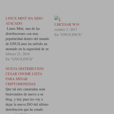
LINUX MINT HA SIDO
ATACADO
LMCESAR W10
Linux Mint, una de las
octubre 2, 2017
distribuciones con mas
En "GNU/LINUX"
popularidad dentro del mundo
de GNU/Linux ha sufrido un
atentado en la seguridad de su
pagina web insertando ISO
febrero 21, 2016
diseñados con
En "GNU/LINUX"
backdoors, Linux Mint 17.3
NUEVA DISTRIBUCIÓN
Cinnamon es la versión donde
CESAR GNOME LISTA
se ha detectado este ataque.
PARA MINAR
Clement Lefebvre lider del
CRIPTOMONEDAS
proyecto informa que solo…
Que tal mis camaradas sean
bienvenidos de nuevo a su
blog, y hoy pues les voy a
dejar la nueva ISO del ultimo
distribución que he estado