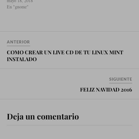
usando, en realidad es Linux
mayo 18, 2018
Mint 18.3 pero ya modificado
En "gnome"
con GNOME, anteriormente
la distribucion tenia KDE
PLASMA pero he decido
usar el GNOME y la
verdad…
ANTERIOR
COMO CREAR UN LIVE CD DE TU LINUX MINT
INSTALADO
SIGUIENTE
FELIZ NAVIDAD 2016
Deja un comentario