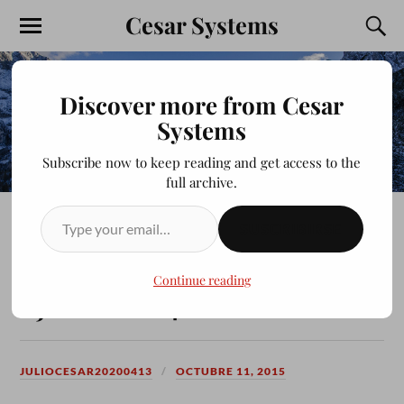
Cesar Systems
Discover more from Cesar
Systems
Subscribe now to keep reading and get access to the
full archive.
SUSCRIBIRSE
COMO CONECTAR JAVA
CON MYSQL NETBEANS
Continue reading
EJEMPLO #4
JULIOCESAR20200413
OCTUBRE 11, 2015