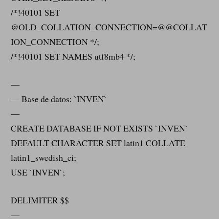
/*!40101 SET
@OLD_COLLATION_CONNECTION=@@COLLAT
ION_CONNECTION */;
/*!40101 SET NAMES utf8mb4 */;
—
— Base de datos: `INVEN`
—
CREATE DATABASE IF NOT EXISTS `INVEN`
DEFAULT CHARACTER SET latin1 COLLATE
latin1_swedish_ci;
USE `INVEN`;
DELIMITER $$
—