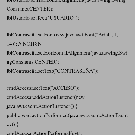
Constants.CENTER);
lblUsuario.setText("USUARIO");
lblContraseña.setFont(new java.awt.Font("Arial", 1,
14)); // NOI18N
lblContraseña.setHorizontalAlignment(javax.swing.Swi
ngConstants.CENTER);
lblContraseña.setText("CONTRASEÑA");
cmdAccesar.setText("ACCESO");
cmdAccesar.addActionListener(new
java.awt.event.ActionListener() {
public void actionPerformed(java.awt.event.ActionEvent
evt) {
cmdAccesarActionPerformed(evt);