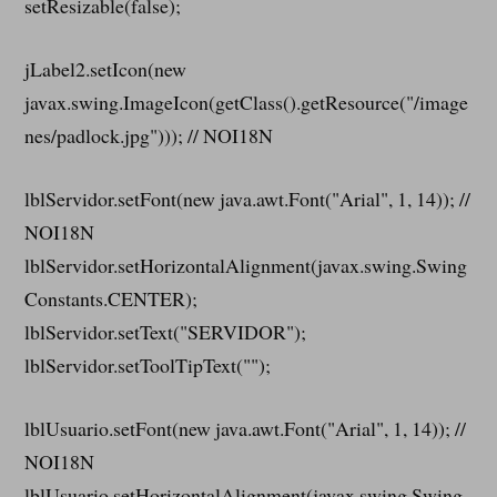
setResizable(false);
jLabel2.setIcon(new
javax.swing.ImageIcon(getClass().getResource("/image
nes/padlock.jpg"))); // NOI18N
lblServidor.setFont(new java.awt.Font("Arial", 1, 14)); //
NOI18N
lblServidor.setHorizontalAlignment(javax.swing.Swing
Constants.CENTER);
lblServidor.setText("SERVIDOR");
lblServidor.setToolTipText("");
lblUsuario.setFont(new java.awt.Font("Arial", 1, 14)); //
NOI18N
lblUsuario.setHorizontalAlignment(javax.swing.Swing