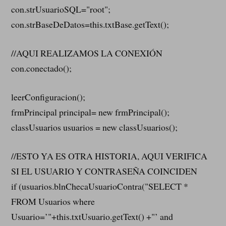
con.strUsuarioSQL="root";
con.strBaseDeDatos=this.txtBase.getText();
//AQUI REALIZAMOS LA CONEXIÓN
con.conectado();
leerConfiguracion();
frmPrincipal principal= new frmPrincipal();
classUsuarios usuarios = new classUsuarios();
//ESTO YA ES OTRA HISTORIA, AQUI VERIFICA
SI EL USUARIO Y CONTRASEÑA COINCIDEN
if (usuarios.blnChecaUsuarioContra("SELECT *
FROM Usuarios where
Usuario=’"+this.txtUsuario.getText() +"’ and