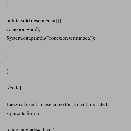
}
public void desconectar(){
conexion = null;
System.out.println("conexion terminada");
}
}
[/code]
Luego al usar la clase conexión, lo haríamos de la
siguiente forma
[code languaje=”Java”]