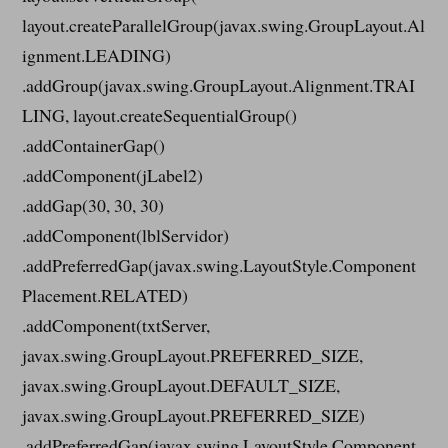
layout.createParallelGroup(javax.swing.GroupLayout.Al
ignment.LEADING)
.addGroup(javax.swing.GroupLayout.Alignment.TRAI
LING, layout.createSequentialGroup()
.addContainerGap()
.addComponent(jLabel2)
.addGap(30, 30, 30)
.addComponent(lblServidor)
.addPreferredGap(javax.swing.LayoutStyle.Component
Placement.RELATED)
.addComponent(txtServer,
javax.swing.GroupLayout.PREFERRED_SIZE,
javax.swing.GroupLayout.DEFAULT_SIZE,
javax.swing.GroupLayout.PREFERRED_SIZE)
.addPreferredGap(javax.swing.LayoutStyle.Component