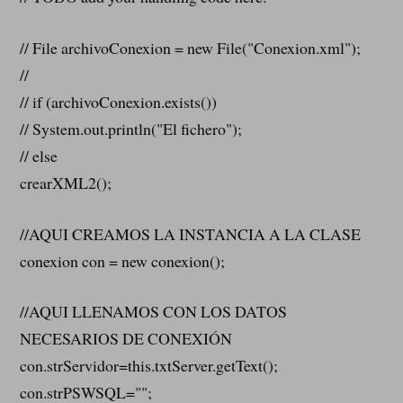
// File archivoConexion = new File("Conexion.xml");
//
// if (archivoConexion.exists())
// System.out.println("El fichero");
// else
crearXML2();
//AQUI CREAMOS LA INSTANCIA A LA CLASE
conexion con = new conexion();
//AQUI LLENAMOS CON LOS DATOS
NECESARIOS DE CONEXIÓN
con.strServidor=this.txtServer.getText();
con.strPSWSQL="";