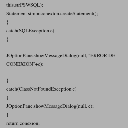
this.strPSWSQL);
Statement stm = conexion.createStatement();
}
catch(SQLException e)
{
JOptionPane.showMessageDialog(null, "ERROR DE
CONEXIÓN"+e);
}
catch(ClassNotFoundException e)
{
JOptionPane.showMessageDialog(null, e);
}
return conexion;