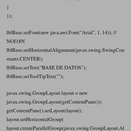
}
});
lblBase.setFont(new java.awt.Font("Arial", 1, 14)); //
NOI18N
lblBase.setHorizontalAlignment(javax.swing.SwingCon
stants.CENTER);
lblBase.setText("BASE DE DATOS");
lblBase.setToolTipText("");
javax.swing.GroupLayout layout = new
javax.swing.GroupLayout(getContentPane());
getContentPane().setLayout(layout);
layout.setHorizontalGroup(
layout.createParallelGroup(javax.swing.GroupLayout.Al