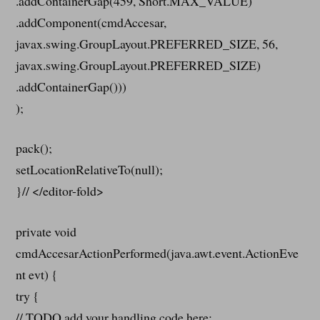
.addContainerGap(459, Short.MAX_VALUE)
.addComponent(cmdAccesar,
javax.swing.GroupLayout.PREFERRED_SIZE, 56,
javax.swing.GroupLayout.PREFERRED_SIZE)
.addContainerGap()))
);
pack();
setLocationRelativeTo(null);
}// </editor-fold>
private void
cmdAccesarActionPerformed(java.awt.event.ActionEve
nt evt) {
try {
// TODO add your handling code here: