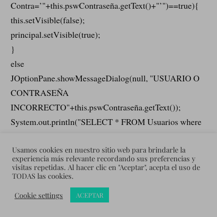
Contra=’"+this.pswContraseña.getText()+"’")==true){
this.setVisible(false);
principal.setVisible(true);
}
else
JOptionPane.showMessageDialog(null, "USUARIO O
CONTRASEÑA
INCORRECTO"+this.pswContraseña.getText());
System.out.println("SELECT * FROM Usuarios where
Usuario=’"+this.txtUsuario.getText() +"’ and
Contra=’"+this.pswContraseña.getText()+"’");
Usamos cookies en nuestro sitio web para brindarle la
experiencia más relevante recordando sus preferencias y
} catch (ParserConfigurationException ex) {
visitas repetidas. Al hacer clic en "Aceptar", acepta el uso de
TODAS las cookies.
Logger.getLogger(frmLogueo.class.getName()).log(Lev
el.SEVERE, null, ex);
Cookie settings
ACEPTAR
} catch (TransformerException ex) {