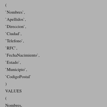
(
`Nombres`,
`Apellidos`,
`Direccion`,
`Ciudad`,
`Telefono`,
`RFC`,
`FechaNacimiento`,
`Estado`,
`Municipio`,
`CodigoPostal`
)
VALUES
(
Nombres,