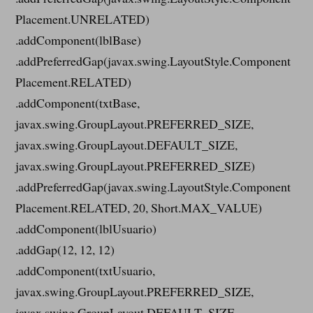
Placement.UNRELATED)
.addComponent(lblBase)
.addPreferredGap(javax.swing.LayoutStyle.Component
Placement.RELATED)
.addComponent(txtBase,
javax.swing.GroupLayout.PREFERRED_SIZE,
javax.swing.GroupLayout.DEFAULT_SIZE,
javax.swing.GroupLayout.PREFERRED_SIZE)
.addPreferredGap(javax.swing.LayoutStyle.Component
Placement.RELATED, 20, Short.MAX_VALUE)
.addComponent(lblUsuario)
.addGap(12, 12, 12)
.addComponent(txtUsuario,
javax.swing.GroupLayout.PREFERRED_SIZE,
javax.swing.GroupLayout.DEFAULT_SIZE,