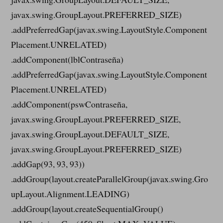
javax.swing.GroupLayout.PREFERRED_SIZE)
.addPreferredGap(javax.swing.LayoutStyle.Component
Placement.UNRELATED)
.addComponent(lblContraseña)
.addPreferredGap(javax.swing.LayoutStyle.Component
Placement.UNRELATED)
.addComponent(pswContraseña,
javax.swing.GroupLayout.PREFERRED_SIZE,
javax.swing.GroupLayout.DEFAULT_SIZE,
javax.swing.GroupLayout.PREFERRED_SIZE)
.addGap(93, 93, 93))
.addGroup(layout.createParallelGroup(javax.swing.Gro
upLayout.Alignment.LEADING)
.addGroup(layout.createSequentialGroup()