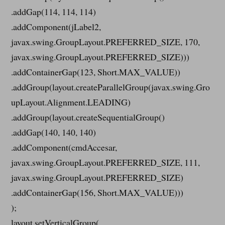
.addGap(114, 114, 114)
.addComponent(jLabel2,
javax.swing.GroupLayout.PREFERRED_SIZE, 170,
javax.swing.GroupLayout.PREFERRED_SIZE)))
.addContainerGap(123, Short.MAX_VALUE))
.addGroup(layout.createParallelGroup(javax.swing.Gro
upLayout.Alignment.LEADING)
.addGroup(layout.createSequentialGroup()
.addGap(140, 140, 140)
.addComponent(cmdAccesar,
javax.swing.GroupLayout.PREFERRED_SIZE, 111,
javax.swing.GroupLayout.PREFERRED_SIZE)
.addContainerGap(156, Short.MAX_VALUE)))
);
layout.setVerticalGroup(