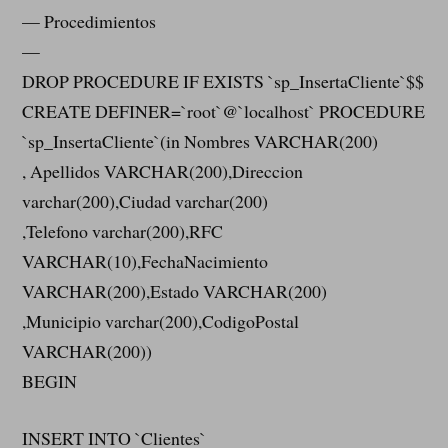
— Procedimientos
—
DROP PROCEDURE IF EXISTS `sp_InsertaCliente`$$
CREATE DEFINER=`root`@`localhost` PROCEDURE
`sp_InsertaCliente`(in Nombres VARCHAR(200)
, Apellidos VARCHAR(200),Direccion
varchar(200),Ciudad varchar(200)
,Telefono varchar(200),RFC
VARCHAR(10),FechaNacimiento
VARCHAR(200),Estado VARCHAR(200)
,Municipio varchar(200),CodigoPostal
VARCHAR(200))
BEGIN
INSERT INTO `Clientes`