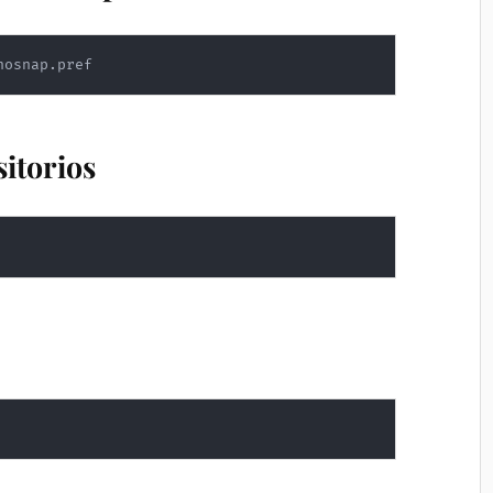
nosnap.pref
sitorios