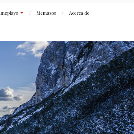
meplays
Memazos
Acerca de