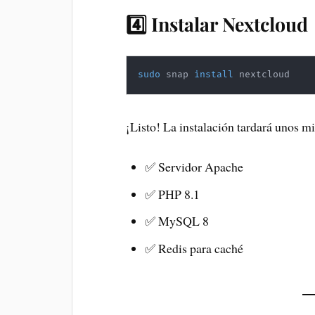
4️⃣ Instalar Nextcloud
sudo
 snap 
install
 nextcloud
¡Listo! La instalación tardará unos 
✅ Servidor Apache
✅ PHP 8.1
✅ MySQL 8
✅ Redis para caché