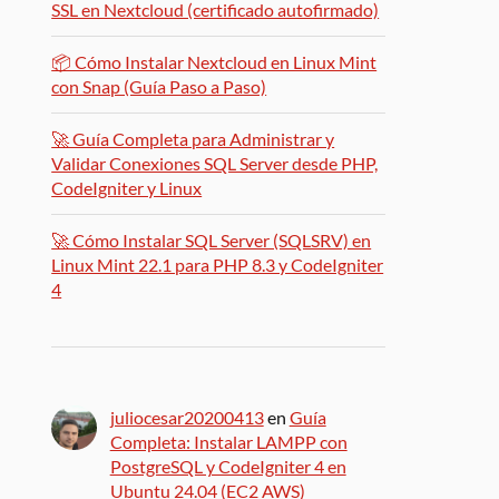
SSL en Nextcloud (certificado autofirmado)
📦 Cómo Instalar Nextcloud en Linux Mint
con Snap (Guía Paso a Paso)
🚀 Guía Completa para Administrar y
Validar Conexiones SQL Server desde PHP,
CodeIgniter y Linux
🚀 Cómo Instalar SQL Server (SQLSRV) en
Linux Mint 22.1 para PHP 8.3 y CodeIgniter
4
juliocesar20200413
en
Guía
Completa: Instalar LAMPP con
PostgreSQL y CodeIgniter 4 en
Ubuntu 24.04 (EC2 AWS)