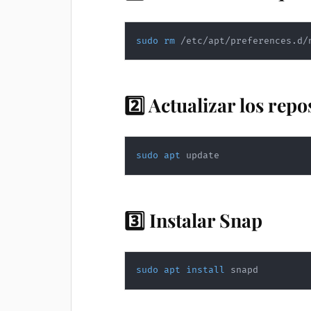
sudo
rm
 /etc/apt/preferences.d/
2️⃣ Actualizar los repo
sudo
apt
 update
3️⃣ Instalar Snap
sudo
apt
install
 snapd