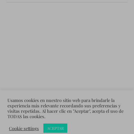
Usamos cookies en nuestro sitio web para brindarle la
experiencia más relevante recordando sus preferencias y
visitas repetidas. Al hacer clic en "Aceptar", acepta el uso de
TODAS las cookies.
&
Cookie settings
ACEPTAR
CREADO CON
WORDPRESS
TEMA DE
ANDERS NORÉN