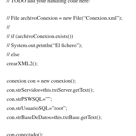
// TODO add your handling code here:
// File archivoConexion = new File(“Conexion.xml”);
//
// if (archivoConexion.exists())
// System.out.println(“El fichero”);
// else
crearXML2();
conexion con = new conexion();
con.strServidor=this.txtServer.getText();
con.strPSWSQL=””;
con.strUsuarioSQL=”root”;
con.strBaseDeDatos=this.txtBase.getText();
con.conectado();