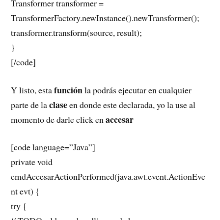
Transformer transformer =
TransformerFactory.newInstance().newTransformer();
transformer.transform(source, result);
}
[/code]
función
Y listo, esta
la podrás ejecutar en cualquier
clase
parte de la
en donde este declarada, yo la use al
accesar
momento de darle click en
[code language=”Java”]
private void
cmdAccesarActionPerformed(java.awt.event.ActionEve
nt evt) {
try {