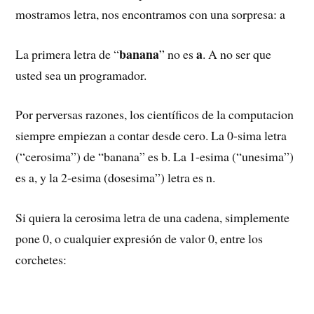
   4:
 print 
mostramos letra, nos encontramos con una sorpresa: a
letra
banana
a
La primera letra de “
” no es
. A no ser que
usted sea un programador.
Por perversas razones, los científicos de la computacion
siempre empiezan a contar desde cero. La 0-sima letra
(“cerosima”) de “banana” es b. La 1-esima (“unesima”)
es a, y la 2-esima (dosesima”) letra es n.
Si quiera la cerosima letra de una cadena, simplemente
pone 0, o cualquier expresión de valor 0, entre los
corchetes: