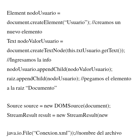
Element nodoUsuario =
document.createElement(“Usuario”); //creamos un
nuevo elemento
Text nodoValorUsuario =
document.createTextNode(this.txtUsuario.getText());
//Ingresamos la info
nodoUsuario.appendChild(nodoValorUsuario);
raiz.appendChild(nodoUsuario); //pegamos el elemento
a la raiz “Documento”
Source source = new DOMSource(document);
StreamResult result = new StreamResult(new
java.io.File(“Conexion.xml”));//nombre del archivo