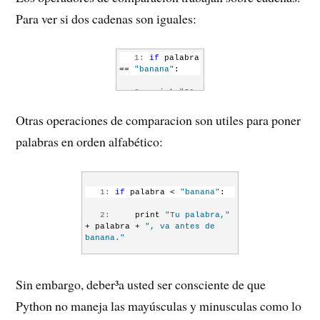
Para ver si dos cadenas son iguales:
   1:
if
 palabra 
== 
"banana"
:
   2:
 print 
"S³, 
no tenemos 
bananas!"
Otras operaciones de comparacion son utiles para poner
palabras en orden alfabético:
   1:
if
 palabra < 
"banana"
:
   2:
     print 
"Tu palabra,"
+ palabra + 
", va antes de 
banana."
   3:
 elif palabra > 
"banana"
:
Sin embargo, deber³a usted ser consciente de que
   4:
     print 
"Tu palabra,"
+ palabra + 
", va despues de 
Python no maneja las mayúsculas y minusculas como lo
banana."