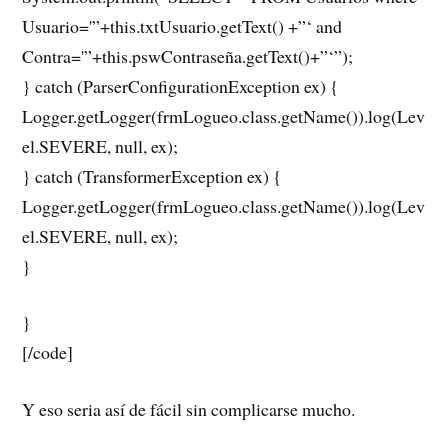
Usuario='”+this.txtUsuario.getText() +”‘ and
Contra='”+this.pswContraseña.getText()+”‘”);
} catch (ParserConfigurationException ex) {
Logger.getLogger(frmLogueo.class.getName()).log(Lev
el.SEVERE, null, ex);
} catch (TransformerException ex) {
Logger.getLogger(frmLogueo.class.getName()).log(Lev
el.SEVERE, null, ex);
}
}
[/code]
Y eso seria así de fácil sin complicarse mucho.