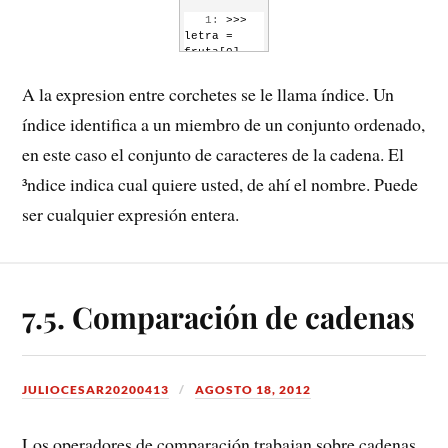
   1:
 >>> 
letra = 
fruta[0]
   2:
 >>> 
A la expresion entre corchetes se le llama índice. Un
print letra
índice identifica a un miembro de un conjunto ordenado,
   3:
 b
en este caso el conjunto de caracteres de la cadena. El
³ndice indica cual quiere usted, de ahí el nombre. Puede
ser cualquier expresión entera.
7.5. Comparación de cadenas
JULIOCESAR20200413
AGOSTO 18, 2012
Los operadores de comparación trabajan sobre cadenas.