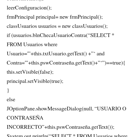
leerConfiguracion();
frmPrincipal principal= new frmPrincipal();
classUsuarios usuarios = new classUsuarios();
if (usuarios.blnChecaUsuarioContra(“SELECT *
FROM Usuarios where
Usuario='”+this.txtUsuario.getText() +”‘ and
Contra='”+this.pswContraseña.getText()+”‘”)==true){
this.setVisible(false);
principal.setVisible(true);
}
else
JOptionPane.showMessageDialog(null, “USUARIO O
CONTRASEÑA
INCORRECTO”+this.pswContraseña.getText());
System.out.println(“SELECT * FROM Usuarios where