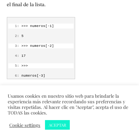
   3:
 range
el final de la lista.
   1:
 >>> numeros[-1]
   2:
 5
   3:
 >>> numeros[-2]
   4:
 17
   5:
 >>> 
   6:
 numeros[-3]
   7:
 IndexError: list index 
Es muy habitual usar una varible de bucle como índice
out of range
Usamos cookies en nuestro sitio web para brindarle la
para una lista:
experiencia más relevante recordando sus preferencias y
   8:
 numeros[-1] es el 
ultimo 
visitas repetidas. Al hacer clic en "Aceptar", acepta el uso de
TODAS las cookies.
   9:
 elemento de la lista, 
numeros[-2] es el penultimo, 
   1:
 jinetes = [
"guerra"
, 
Cookie settings
ACEPTAR
y
"hambre"
, 
"peste"
, 
"muerte"
]
  10:
 numeros[-3] no 
   2:
 i = 0