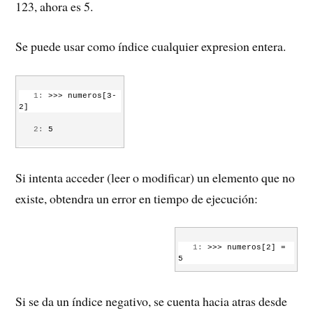
123, ahora es 5.
Se puede usar como índice cualquier expresion entera.
   1:
 >>> numeros[3-
2]
   2:
 5
   3:
 >>> 
numeros[1.0]
Si intenta acceder (leer o modificar) un elemento que no
   4:
 TypeError: 
existe, obtendra un error en tiempo de ejecución:
   5:
 sequence index 
must be integer
   1:
 >>> numeros[2] = 
5
   2:
 IndexError: list 
assignment index out of 
Si se da un índice negativo, se cuenta hacia atras desde