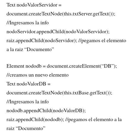
Text nodoValorServidor =
document.createTextNode(this.txtServer.getText());
//Ingresamos la info
nodoServidor.appendChild(nodoValorServidor);
raiz.appendChild(nodoServidor); //pegamos el elemento
a la raiz “Documento”
Element nododb = document.createElement(“DB”);
//creamos un nuevo elemento
Text nodoValorDB =
document.createTextNode(this.txtBase.getText());
//Ingresamos la info
nododb.appendChild(nodoValorDB);
raiz.appendChild(nododb); //pegamos el elemento a la
raiz “Documento”