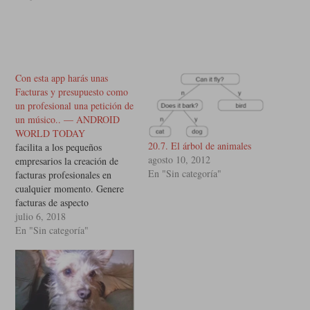
Con esta app harás unas
Facturas y presupuesto como
un profesional una petición de
un músico.. — ANDROID
WORLD TODAY
20.7. El árbol de animales
facilita a los pequeños
agosto 10, 2012
empresarios la creación de
En "Sin categoría"
facturas profesionales en
cualquier momento. Genere
facturas de aspecto
profesional y cobre antes
julio 6, 2018
gracias a una única aplicación
En "Sin categoría"
muy fácil de usar. Ofrecemos
la solución para que facturen
sobre la marcha todo tipo de
negocios: desde autónomos y
hasta diseñadores web y…