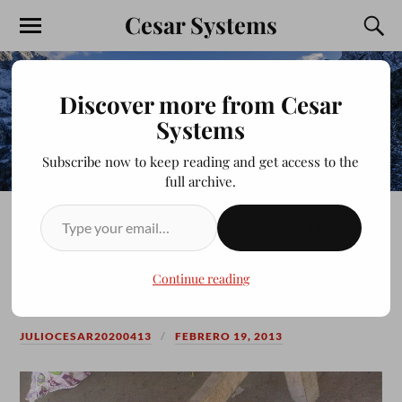
Cesar Systems
Discover more from Cesar
Systems
Subscribe now to keep reading and get access to the
full archive.
SUSCRIBIRSE
Gato de carniceria–Juan Jose
Rios Calle 8
Continue reading
JULIOCESAR20200413
FEBRERO 19, 2013