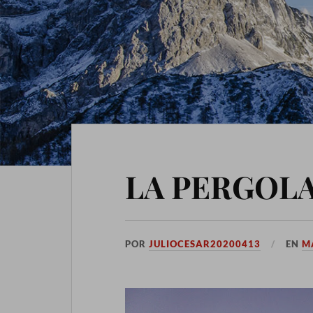
LA PERGOL
POR
JULIOCESAR20200413
EN
M