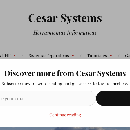
Cesar Systems
Herramientas Informaticas
s PHP
Sistemas Operativos
Tutoriales
Ga
Discover more from Cesar Systems
Contáctenos
Subscribe now to keep reading and get access to the full archive.
SUSCRIBIR
Continue reading