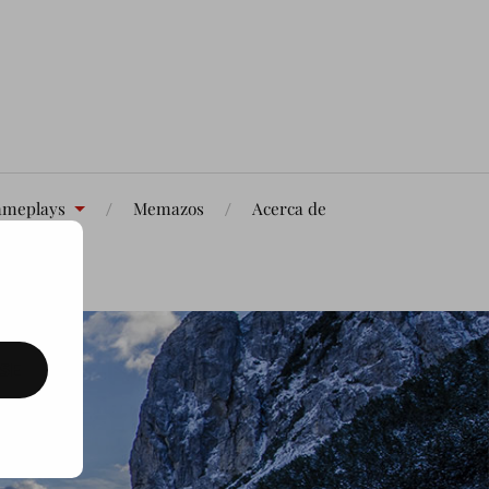
meplays
Memazos
Acerca de
SE