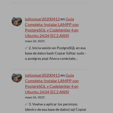
juliocesar20200413
en
Guía
Completa: Instalar LAMPP con
PostgreSQL y CodeIgniter 4 en
Ubuntu 24.04 (EC2 AWS)
mayo 26, 2025
✅ 2. Inicia sesión en PostgreSQL en esa
base de datos bash Copiar Editar sudo -
u postgres psql Ahora conéctate…
juliocesar20200413
en
Guía
Completa: Instalar LAMPP con
PostgreSQL y CodeIgniter 4 en
Ubuntu 24.04 (EC2 AWS)
mayo 26, 2025
✅ 3. Vuelve a aplicar los permisos
(dentro de esa base de datos) sql Copiar