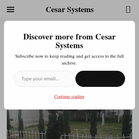
Cesar Systems
Discover more from Cesar
CONALEP 117 2013
Systems
Subscribe now to keep reading and get access to the full
archive.
JULIOCESAR20200413
MARZO 11, 2013
SUSCRIBIRSE
Continue reading