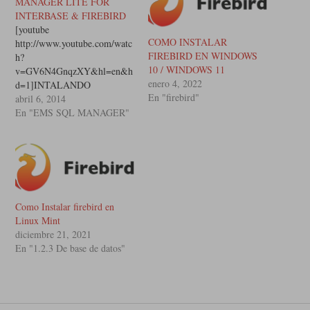
MANAGER LITE FOR
INTERBASE & FIREBIRD
[youtube
COMO INSTALAR
http://www.youtube.com/watc
FIREBIRD EN WINDOWS
h?
10 / WINDOWS 11
v=GV6N4GnqzXY&hl=en&h
enero 4, 2022
d=1]INTALANDO
En "firebird"
FIREBIRD 2.5 CON EMS
abril 6, 2014
SQL MANAGER LITE FOR
En "EMS SQL MANAGER"
INTERBASE & FIREBIRD
Como Instalar firebird en
Linux Mint
diciembre 21, 2021
En "1.2.3 De base de datos"