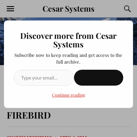
Cesar Systems
Discover more from Cesar
Systems
Subscribe now to keep reading and get access to the
full archive.
SUSCRIBIRSE
INTALANDO FIREBIRD 2.5
CON EMS SQL MANAGER
Continue reading
LITE FOR INTERBASE &
FIREBIRD