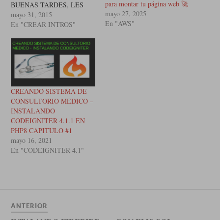
para montar tu página web 🚀
BUENAS TARDES, LES
mayo 27, 2025
DEJO UN VIDEO PARA
mayo 31, 2015
En "AWS"
HACER INTROS PARA SUS
En "CREAR INTROS"
VIDEOS DE YOUTUBE DE
MANERA FACIL Y
GRATUITA. PUEDEN
DESCARGAR EL
PROGRAMA EN LA
PAGINA WEB OFICIL
CREANDO SISTEMA DE
http://www.anim-fx.com/ O
CONSULTORIO MEDICO –
DESDE MEDIAFIRE
INSTALANDO
http://www.mediafire.com/do
CODEIGNITER 4.1.1 EN
wnload/w1y7oxhupoccp1q/set
PHP8 CAPITULO #1
upanimfx.exe PUEDES
mayo 16, 2021
SEGUIRME DESDE LOS
En "CODEIGNITER 4.1"
SIGUIENTES ENLACES
BLOG http://goo.gl/YO2SK6
TWITTER
http://goo.gl/spNRQE
FACEBOOK
http://goo.gl/IWRIib
ANTERIOR
(function(d,…