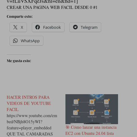
v=fLuVSXFqeJs&hl=en&hd=1]
CREAR UNA PAGINA WEB FACIL DESDE 0 #1
Comparte esto:
X
Facebook
Telegram
WhatsApp
Me gusta esto:
HACER INTROS PARA
VIDEOS DE YOUTUBE
FACIL
https://www.youtube.com/em
bed/NBjh8O15yWI?
🎯 Cómo lanzar una instancia
feature=player_embedded
EC2 con Ubuntu 24.04 lista
QUE TAL CAMARADAS