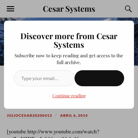
Cesar Systems
Discover more from Cesar
Systems
Subscribe now to keep reading and get access to the
full archive.
SUSCRIBIRSE
CREAR UNA PAGINA WEB
FACIL DESDE 0 #1
Continue reading
JULIOCESAR20200413
ABRIL 6, 2014
[youtube http://www.youtube.com/watch?