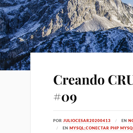
Creando CRU
#09
POR
JULIOCESAR20200413
EN
N
EN
MYSQL;CONECTAR PHP MYSQ