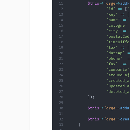
$this
->
forge
->
addF
'id'
=>
[
'
'key'
=>
[
'name'
=>
'cologne'
'city'
=>
'postalCod
'timeDiffe
'tax'
=>
[
'dateAp'
=
'phone'
=
'fax'
=>
'companie'
'arqueoCaj
'created_a
'updated_a
'deleted_a
]
)
;
$this
->
forge
->
addK
$this
->
forge
->
crea
}