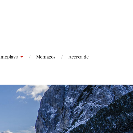
meplays
Memazos
Acerca de