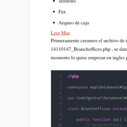
Telefono
Fax
Arqueo de caja
Leer Mas
Primeramente creamos el archivo de 
14110147_Branchoffices.php , se dan 
momento lo quise empezar en ingles p
<?php
namespace
App
\
Database
\
Mig
use
CodeIgniter
\
Database
\
M
class
Branchoffices
extend
public
function
up
(
)
{
// Branchoffices