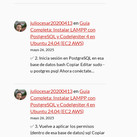
juliocesar20200413
en
Guía
Completa: Instalar LAMPP con
PostgreSQL y CodeIgniter 4 en
Ubuntu 24.04 (EC2 AWS)
mayo 26, 2025
✅ 2. Inicia sesión en PostgreSQL en esa
base de datos bash Copiar Editar sudo -
u postgres psql Ahora conéctate…
juliocesar20200413
en
Guía
Completa: Instalar LAMPP con
PostgreSQL y CodeIgniter 4 en
Ubuntu 24.04 (EC2 AWS)
mayo 26, 2025
✅ 3. Vuelve a aplicar los permisos
(dentro de esa base de datos) sql Copiar