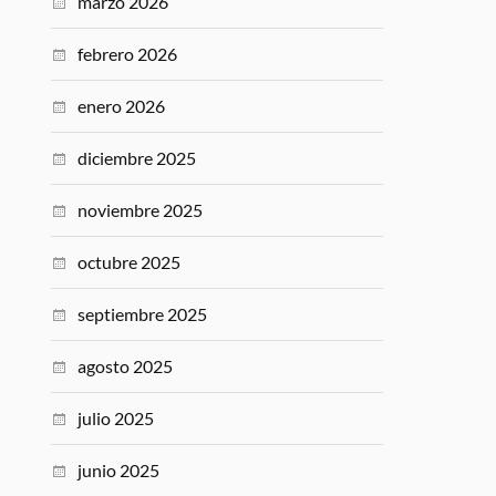
marzo 2026
'auto_increment'
=>
true
]
,
febrero 2026
,
e
]
,
rue
]
,
enero 2026
e
]
,
true
]
,
diciembre 2025
'
=>
true
]
,
noviembre 2025
true
]
,
ue
]
,
octubre 2025
>
true
]
,
=>
true
]
,
septiembre 2025
agosto 2025
julio 2025
junio 2025