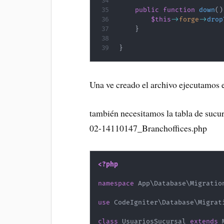
public
function
down
(
)
$this
->
forge
->
drop
}
}
Una ve creado el archivo ejecutamos 
también necesitamos la tabla de sucu
02-14110147_Branchoffices.php
<?php
namespace
App
\
Database
\
Migratio
use
CodeIgniter
\
Database
\
Migrat
class
UsuariosSucursal
extends