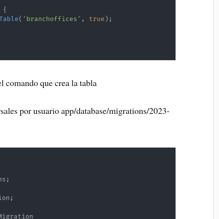
{
Table
(
'branchoffices'
,
true
)
;
el comando que crea la tabla
rsales por usuario app/database/migrations/2023-
ns
;
ion
;
Migration