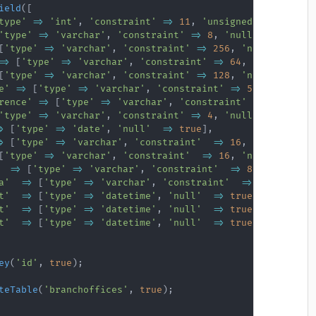
ield
(
[
type'
=>
'int'
,
'constraint'
=>
11
,
'unsigned'
=>
true
,
'type'
=>
'varchar'
,
'constraint'
=>
8
,
'null'
=>
false
]
[
'type'
=>
'varchar'
,
'constraint'
=>
256
,
'null'
=>
tru
=>
[
'type'
=>
'varchar'
,
'constraint'
=>
64
,
'null'
=>
t
[
'type'
=>
'varchar'
,
'constraint'
=>
128
,
'null'
=>
tru
e'
=>
[
'type'
=>
'varchar'
,
'constraint'
=>
5
,
'null'
=>
rence'
=>
[
'type'
=>
'varchar'
,
'constraint'
=>
4
,
'null
'type'
=>
'varchar'
,
'constraint'
=>
4
,
'null'
=>
true
]
,
>
[
'type'
=>
'date'
,
'null'
=>
true
]
,
>
[
'type'
=>
'varchar'
,
'constraint'
=>
16
,
'null'
=>
[
'type'
=>
'varchar'
,
'constraint'
=>
16
,
'null'
=>
tr
=>
[
'type'
=>
'varchar'
,
'constraint'
=>
8
,
'null'
=
a'
=>
[
'type'
=>
'varchar'
,
'constraint'
=>
5
,
'null'
t'
=>
[
'type'
=>
'datetime'
,
'null'
=>
true
]
,
t'
=>
[
'type'
=>
'datetime'
,
'null'
=>
true
]
,
t'
=>
[
'type'
=>
'datetime'
,
'null'
=>
true
]
,
ey
(
'id'
,
true
)
;
teTable
(
'branchoffices'
,
true
)
;