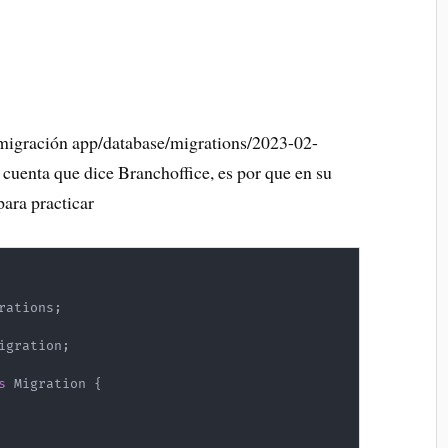
migración app/database/migrations/2023-02-
cuenta que dice Branchoffice, es por que en su
ara practicar
rations
;
igration
;
s
Migration
{