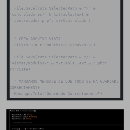
  File.Save(ruta.SelectedPath & "/" & 
"controladores/" & txtTabla.Text & 
".controlador.php", strControlador)

  ' CREA ARCHIVO VISTA 

  strVista = creadorVista.creaVista()

  File.Save(ruta.SelectedPath & "/" & 
"vistas/modulos/" & txtTabla.Text & ".php", 
strVista)

  ' MANDAMOS MENSAJE DE QUE TODO SE HA GUARDADO 
CORRECTAMENTE

  Message.Info("Guardado Correctamente")