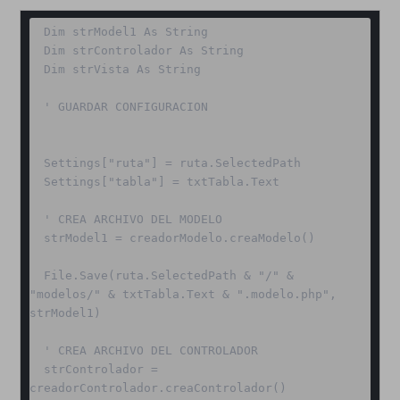
  Dim strModel1 As String

  Dim strControlador As String

  Dim strVista As String 

  ' GUARDAR CONFIGURACION

  Settings["ruta"] = ruta.SelectedPath

  Settings["tabla"] = txtTabla.Text

  ' CREA ARCHIVO DEL MODELO

  strModel1 = creadorModelo.creaModelo()

  File.Save(ruta.SelectedPath & "/" & 
"modelos/" & txtTabla.Text & ".modelo.php", 
strModel1)

  ' CREA ARCHIVO DEL CONTROLADOR

  strControlador = 
creadorControlador.creaControlador()
