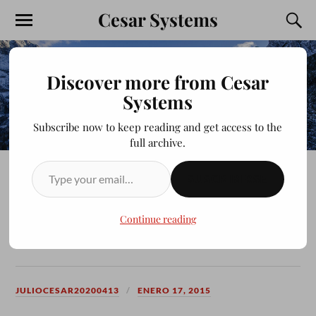
Cesar Systems
Discover more from Cesar
Systems
Subscribe now to keep reading and get access to the
full archive.
SUSCRIBIRSE
Chakra 2014.11 “Euler”
Problemas al bootear desde
Continue reading
la USB
JULIOCESAR20200413
ENERO 17, 2015