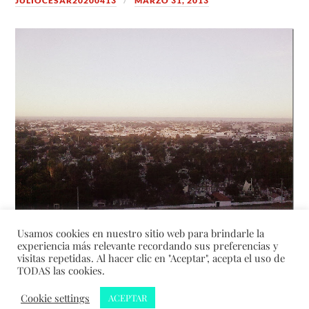
JULIOCESAR20200413
MARZO 31, 2013
Usamos cookies en nuestro sitio web para brindarle la
experiencia más relevante recordando sus preferencias y
visitas repetidas. Al hacer clic en "Aceptar", acepta el uso de
TODAS las cookies.
&
Cookie settings
ACEPTAR
CREADO CON
WORDPRESS
TEMA DE
ANDERS NORÉN