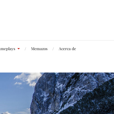
meplays
Memazos
Acerca de