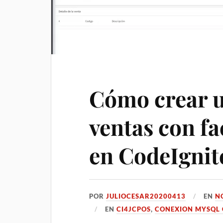
Cómo crear 
ventas con fa
en CodeIgnite
POR
JULIOCESAR20200413
EN
N
EN
CI4JCPOS
,
CONEXION MYSQL 