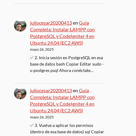
juliocesar20200413
en
Guía
Completa: Instalar LAMPP con
PostgreSQL y CodeIgniter 4 en
Ubuntu 24.04 (EC2 AWS)
mayo 26, 2025
✅ 2. Inicia sesión en PostgreSQL en esa
base de datos bash Copiar Editar sudo -
u postgres psql Ahora conéctate…
juliocesar20200413
en
Guía
Completa: Instalar LAMPP con
PostgreSQL y CodeIgniter 4 en
Ubuntu 24.04 (EC2 AWS)
mayo 26, 2025
✅ 3. Vuelve a aplicar los permisos
(dentro de esa base de datos) sql Copiar