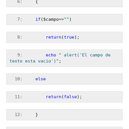
   6:
     {
   7:
if
($campo==
""
)
   8:
return
(
true
);
   9:
echo
" alert('El campo de 
texto esta vacio')"
;
  10:
else
  11:
return
(
false
);
  12:
     }