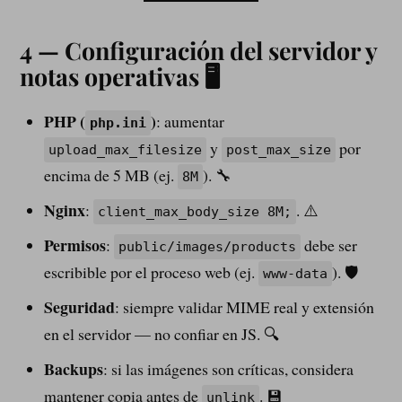
4 — Configuración del servidor y
notas operativas 🖥️
PHP (
)
: aumentar
php.ini
y
por
upload_max_filesize
post_max_size
encima de 5 MB (ej.
). 🔧
8M
Nginx
:
. ⚠️
client_max_body_size 8M;
Permisos
:
debe ser
public/images/products
escribible por el proceso web (ej.
). 🛡️
www-data
Seguridad
: siempre validar MIME real y extensión
en el servidor — no confiar en JS. 🔍
Backups
: si las imágenes son críticas, considera
mantener copia antes de
. 💾
unlink