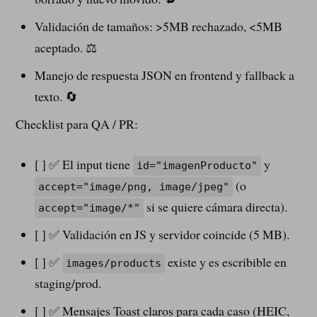
Validación de tamaños: >5MB rechazado, <5MB
aceptado. ⚖️
Manejo de respuesta JSON en frontend y fallback a
texto. 🔄
Checklist para QA / PR:
[ ] ✅ El input tiene
y
id="imagenProducto"
(o
accept="image/png, image/jpeg"
si se quiere cámara directa).
accept="image/*"
[ ] ✅ Validación en JS y servidor coincide (5 MB).
[ ] ✅
existe y es escribible en
images/products
staging/prod.
[ ] ✅ Mensajes Toast claros para cada caso (HEIC,