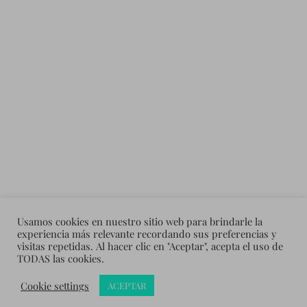
Usamos cookies en nuestro sitio web para brindarle la
experiencia más relevante recordando sus preferencias y
visitas repetidas. Al hacer clic en "Aceptar", acepta el uso de
TODAS las cookies.
&
Cookie settings
CREADO CON
WORDPRESS
TEMA DE
ANDERS NORÉN
ACEPTAR