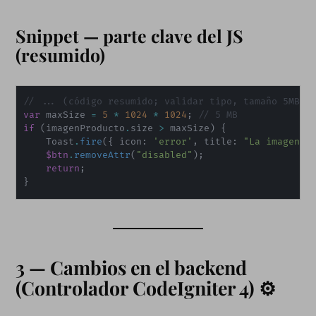
Snippet — parte clave del JS
(resumido)
// ... (código resumido; validar tipo, tamaño 5MB, 
var
 maxSize 
=
5
*
1024
*
1024
;
// 5 MB
if
(
imagenProducto
.
size 
>
 maxSize
)
{
    Toast
.
fire
(
{
 icon
:
'error'
,
title
:
"La imagen p
$btn
.
removeAttr
(
"disabled"
)
;
return
;
}
3 — Cambios en el backend
(Controlador CodeIgniter 4) ⚙️