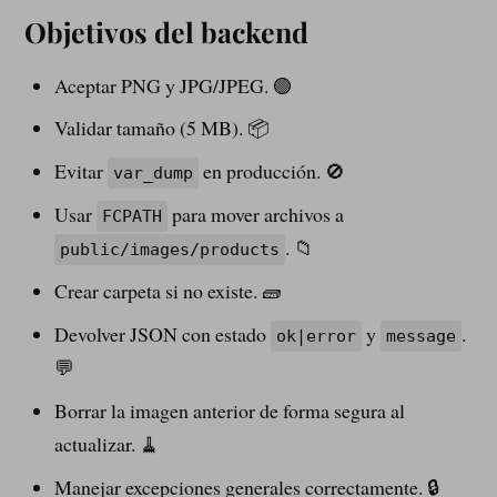
Objetivos del backend
Aceptar PNG y JPG/JPEG. 🟢
Validar tamaño (5 MB). 📦
Evitar
en producción. 🚫
var_dump
Usar
para mover archivos a
FCPATH
. 📁
public/images/products
Crear carpeta si no existe. 🧱
Devolver JSON con estado
y
.
ok|error
message
💬
Borrar la imagen anterior de forma segura al
actualizar. 🧹
Manejar excepciones generales correctamente. 🔒