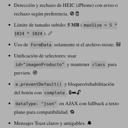
Detección y rechazo de HEIC (iPhone) con aviso o
rechazo según preferencia. 🚫🧾
5 MB
Límite de tamaño subido:
(
maxSize = 5 *
). 📏
1024 * 1024
Uso de
solamente si el archivo existe. 🎒
FormData
Unificación de selectores: usar
y mantener
para
id="imagenProducto"
class
preview. 🧭
y bloqueo/rehabilitación
e.preventDefault()
del botón con
. 🔒➡️🔓
complete
en AJAX con fallback a texto
dataType: "json"
plano para compatibilidad. 🔁
Mensajes Toast claros y amigables. 🔔