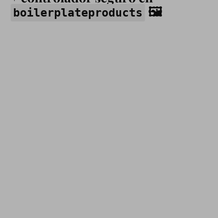
🖼️
boilerplateproducts