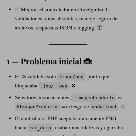
✅ Mejorar el controlador en CodeIgniter 4:
validaciones, rutas absolutas, manejo seguro de
archivos, respuestas JSON y logging. 📦
1 — Problema inicial 🐞
El JS validaba solo
, por lo que
image/png
bloqueaba
. ❌
.jpg/.jpeg
Selectores inconsistentes (
vs
.imagenProducto
) => riesgo de
. ⚠️
#imagenProducto
undefined
El controlador PHP aceptaba únicamente PNG,
hacía
, usaba rutas relativas y agarraba
var_dump