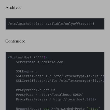
Archivo:
/etc/apache2/sites-available/onlyoffice.conf
Contenido:
<
VirtualHost *:444
3
>
    ServerName tudominio.com

    SSLEngine on

    SSLCertificateFile /etc/letsencrypt/live/tudomin
    SSLCertificateKeyFile /etc/letsencrypt/live/tudo
    ProxyPreserveHost On

    ProxyPass / http://localhost:8080/

    ProxyPassReverse / http://localhost:8080/

    RequestHeader 
set
 X-Forwarded-Proto 
"https"