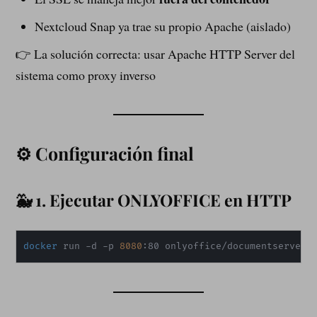
Nextcloud Snap ya trae su propio Apache (aislado)
👉 La solución correcta: usar Apache HTTP Server del
sistema como proxy inverso
⚙️ Configuración final
🐳 1. Ejecutar ONLYOFFICE en HTTP
docker
 run -d -p 
8080
:80 onlyoffice/documentserver