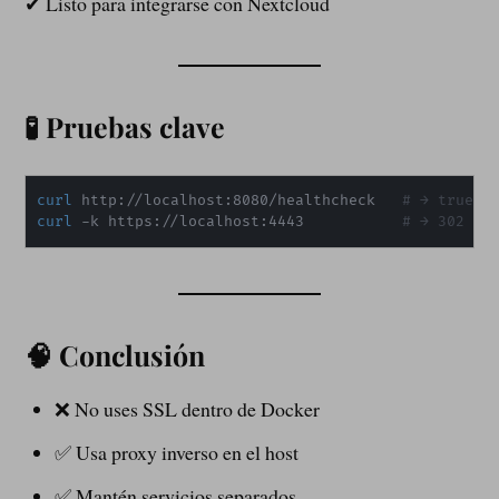
✔ Listo para integrarse con Nextcloud
🧪 Pruebas clave
curl
 http://localhost:8080/healthcheck   
# → true
curl
 -k https://localhost:4443           
# → 302 (c
🧠 Conclusión
❌ No uses SSL dentro de Docker
✅ Usa proxy inverso en el host
✅ Mantén servicios separados