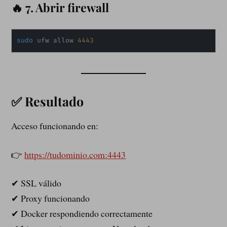
🔥 7. Abrir firewall
sudo
 ufw allow 
4443
✅ Resultado
Acceso funcionando en:
👉
https://tudominio.com:4443
✔ SSL válido
✔ Proxy funcionando
✔ Docker respondiendo correctamente