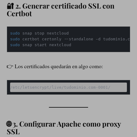
🔐 2. Generar certificado SSL con
Certbot
sudo
sudo
sudo
 snap start nextcloud
👉 Los certificados quedarán en algo como:
/etc/letsencrypt/live/tudominio.com-0001/
🌐 3. Configurar Apache como proxy
SSL