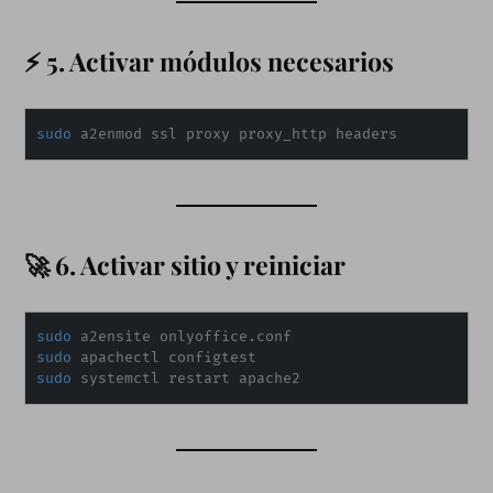
⚡ 5. Activar módulos necesarios
sudo
 a2enmod ssl proxy proxy_http headers
🚀 6. Activar sitio y reiniciar
sudo
sudo
sudo
 systemctl restart apache2