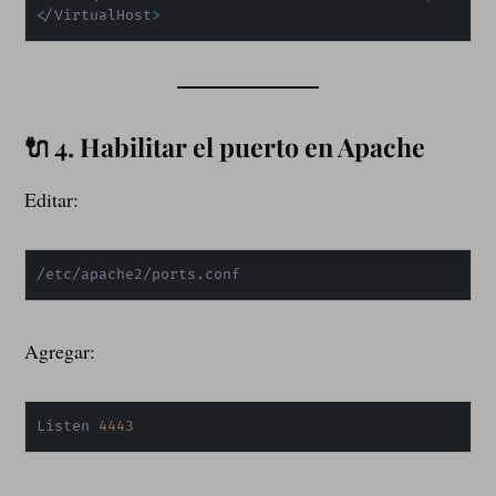
<
/VirtualHost
>
🔌 4. Habilitar el puerto en Apache
Editar:
/etc/apache2/ports.conf
Agregar:
Listen 
4443