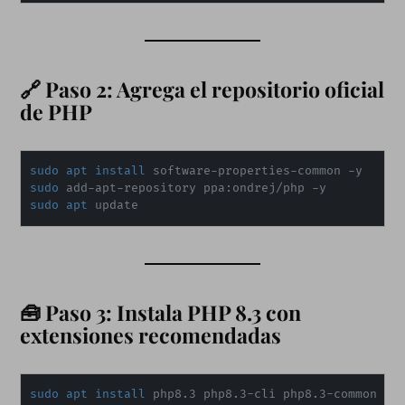
🔗 Paso 2: Agrega el repositorio oficial
de PHP
sudo
apt
install
sudo
sudo
apt
 update
🧰 Paso 3: Instala PHP 8.3 con
extensiones recomendadas
sudo
apt
install
 php8.3 php8.3-cli php8.3-common ph