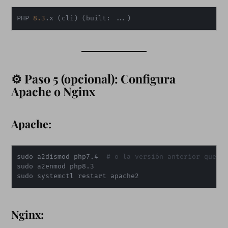
PHP 
8.3
.x 
(
cli
)
(
built: 
..
.
)
⚙️ Paso 5 (opcional): Configura
Apache o Nginx
Apache:
sudo a2dismod php7.4  
# o la versión anterior que t
sudo a2enmod php8.3

sudo systemctl restart apache2
Nginx: