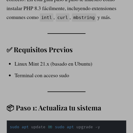
instalar PHP 8.3 fácilmente, incluyendo extensiones
comunes como
,
,
y más.
intl
curl
mbstring
✅ Requisitos Previos
Linux Mint 21.x (basado en Ubuntu)
Terminal con acceso sudo
📦 Paso 1: Actualiza tu sistema
sudo
apt
 update 
&&
sudo
apt
 upgrade -y