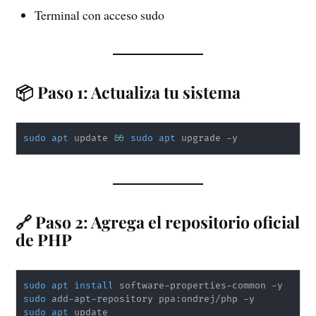
Terminal con acceso sudo
📦 Paso 1: Actualiza tu sistema
sudo
apt
 update 
&&
sudo
apt
 upgrade -y
🔗 Paso 2: Agrega el repositorio oficial
de PHP
sudo
apt
install
sudo
sudo
apt
 update