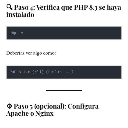
🔍 Paso 4: Verifica que PHP 8.3 se haya
instalado
php -v
Deberías ver algo como:
PHP 
8.3
.x 
(
cli
)
(
built: 
..
.
)
⚙️ Paso 5 (opcional): Configura
Apache o Nginx