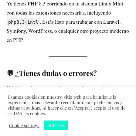
Ya tienes PHP 8.3 corriendo en tu sistema Linux Mint
con todas las extensiones necesarias, incluyendo
. Estás listo para trabajar con Laravel,
php8.3-intl
Symfony, WordPress, o cualquier otro proyecto moderno
en PHP.
💬 ¿Tienes dudas o errores?
Déjalos en los comentarios y estaré encantado de
ayudarte. 🙌
Usamos cookies en nuestro sitio web para brindarle la
experiencia más relevante recordando sus preferencias y
visitas repetidas. Al hacer clic en "Aceptar", acepta el uso de
TODAS las cookies.
&
Cookie settings
ACEPTAR
CREADO CON
WORDPRESS
TEMA DE
ANDERS NORÉN