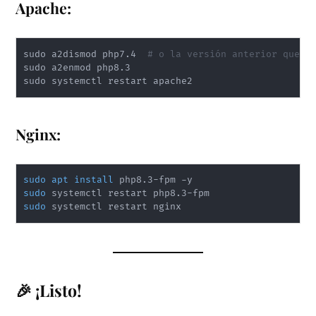
Apache:
sudo a2dismod php7.4  
# o la versión anterior que t
sudo a2enmod php8.3

sudo systemctl restart apache2
Nginx:
sudo
apt
install
sudo
sudo
 systemctl restart nginx
🎉 ¡Listo!