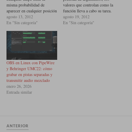
misma probabilidad de
valores que controlan como la
aparecer en cualquier posición
función lleva a cabo su tarea.
del mazo, y cualquier lugar
agosto 13, 2012
Por ejemplo, si desea
agosto 19, 2012
en el mazo tiene la misma
En "Sin categoría"
encontrar el seno de un
En "Sin categoría"
probabilidad de contener
numero, tiene que indicar de
cualquier naipe. Para mezclar
que numero se trata. Así pues,
el mazo, utilizaremos la
sin toma como argumento un
función randrange del modulo
valor numérico.…
random. Esta función toma
dos enteros como…
OBS en Linux con PipeWire
y Behringer UMC22: cómo
grabar en pistas separadas y
transmitir audio mezclado
enero 26, 2026
Entrada similar
ANTERIOR