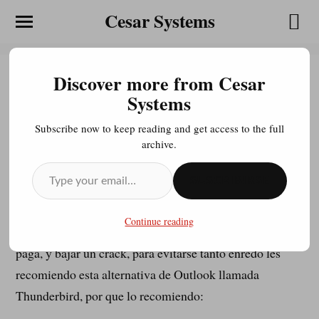
Cesar Systems
Discover more from Cesar
Thunderbird alternativa libre a
Systems
Outlook
Subscribe now to keep reading and get access to the full
archive.
JULIOCESAR20200413
MARZO 28, 2013
SUSCRIBIRSE
Muy buenas tardes amigos, se que a muchos nos da
Continue reading
flojera comprar la licencia de un paquete de office de
paga, y bajar un crack, para evitarse tanto enredo les
recomiendo esta alternativa de Outlook llamada
Thunderbird, por que lo recomiendo: