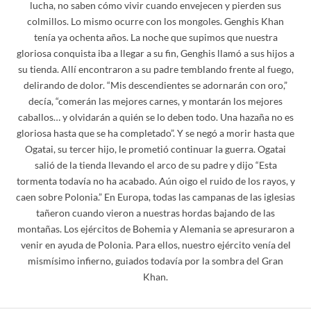
lucha, no saben cómo vivir cuando envejecen y pierden sus
colmillos. Lo mismo ocurre con los mongoles. Genghis Khan
tenía ya ochenta años. La noche que supimos que nuestra
gloriosa conquista iba a llegar a su fin, Genghis llamó a sus hijos a
su tienda. Allí encontraron a su padre temblando frente al fuego,
delirando de dolor. “Mis descendientes se adornarán con oro,”
decía, “comerán las mejores carnes, y montarán los mejores
caballos… y olvidarán a quién se lo deben todo. Una hazaña no es
gloriosa hasta que se ha completado”. Y se negó a morir hasta que
Ogatai, su tercer hijo, le prometió continuar la guerra. Ogatai
salió de la tienda llevando el arco de su padre y dijo “Esta
tormenta todavía no ha acabado. Aún oigo el ruido de los rayos, y
caen sobre Polonia.” En Europa, todas las campanas de las iglesias
tañeron cuando vieron a nuestras hordas bajando de las
montañas. Los ejércitos de Bohemia y Alemania se apresuraron a
venir en ayuda de Polonia. Para ellos, nuestro ejército venía del
mismísimo infierno, guiados todavía por la sombra del Gran
Khan.