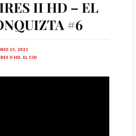
RES II HD – EL
ONQUIZTA #6
NIO 15, 2021
RES II HD
,
EL CID