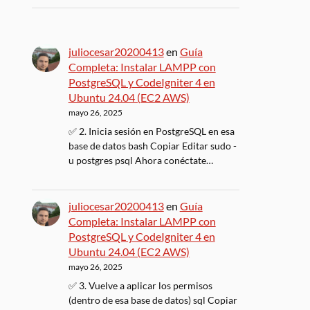
juliocesar20200413
en
Guía
Completa: Instalar LAMPP con
PostgreSQL y CodeIgniter 4 en
Ubuntu 24.04 (EC2 AWS)
mayo 26, 2025
✅ 2. Inicia sesión en PostgreSQL en esa
base de datos bash Copiar Editar sudo -
u postgres psql Ahora conéctate…
juliocesar20200413
en
Guía
Completa: Instalar LAMPP con
PostgreSQL y CodeIgniter 4 en
Ubuntu 24.04 (EC2 AWS)
mayo 26, 2025
✅ 3. Vuelve a aplicar los permisos
(dentro de esa base de datos) sql Copiar