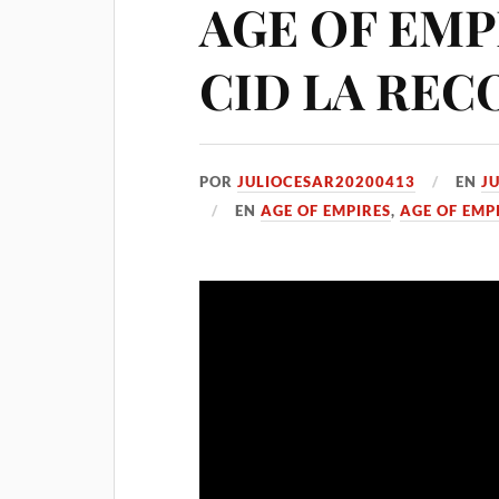
AGE OF EMPI
CID LA REC
POR
JULIOCESAR20200413
EN
JU
EN
AGE OF EMPIRES
,
AGE OF EMPI