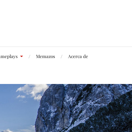
meplays
Memazos
Acerca de