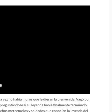
sta vez no había moros que le dieran la bienvenida. Vagó por
, preguntándose si su leyenda había finalmente terminado.
uchos mercenarios y soldados que conocían la leyenda del