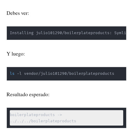
Debes ver:
Installing julio101290/boilerplateproducts: Symlink
Y luego:
ls
 -l vendor/julio101290/boilerplateproducts
Resultado esperado:
boilerplateproducts -> 
../../../boilerplateproducts