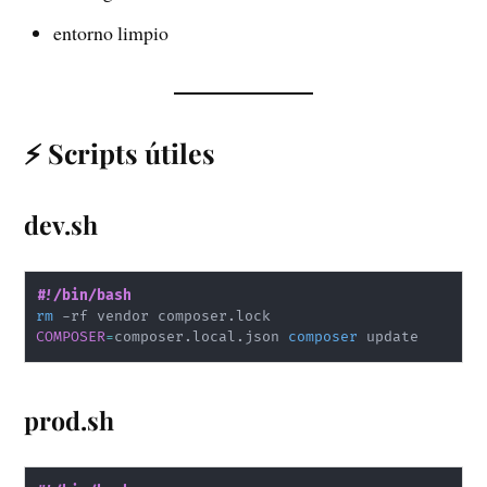
entorno limpio
⚡ Scripts útiles
dev.sh
#!/bin/bash
rm
COMPOSER
=
composer.local.json 
composer
prod.sh