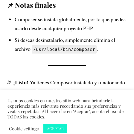
📌 Notas finales
Composer se instala globalmente, por lo que puedes
usarlo desde cualquier proyecto PHP.
Si deseas desinstalarlo, simplemente elimina el
archivo
.
/usr/local/bin/composer
¡Listo!
🎉
Ya tienes Composer instalado y funcionando
en tu sistema Deepin 23. Puedes comenzar a gestionar
tus dependencias PHP de manera profesional.
Usamos cookies en nuestro sitio web para brindarle la
experiencia más relevante recordando sus preferencias y
visitas repetidas. Al hacer clic en "Aceptar", acepta el uso de
TODAS las cookies.
&
Cookie settings
ACEPTAR
CREADO CON
WORDPRESS
TEMA DE
ANDERS NORÉN