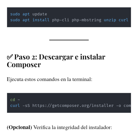
sudo
apt
sudo
apt
install
 php-cli php-mbstring 
unzip
curl
✅ Paso 2: Descargar e instalar
Composer
Ejecuta estos comandos en la terminal:
cd
curl
 -sS https://getcomposer.org/installer -o compo
(Opcional)
Verifica la integridad del instalador: