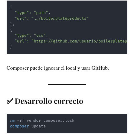
{
"type"
:
"path"
,

"url"
:
"../boilerplateproducts"
}
{
"type"
:
"vcs"
,

"url"
:
"https://github.com/usuario/boilerplatepro
}
Composer puede ignorar el local y usar GitHub.
✅ Desarrollo correcto
rm
composer