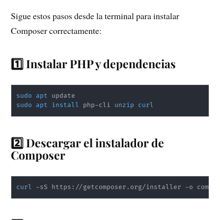
Sigue estos pasos desde la terminal para instalar
Composer correctamente:
1️⃣ Instalar PHP y dependencias
sudo
apt
sudo
apt
install
 php-cli 
unzip
curl
2️⃣ Descargar el instalador de
Composer
curl
 -sS https://getcomposer.org/installer -o compo