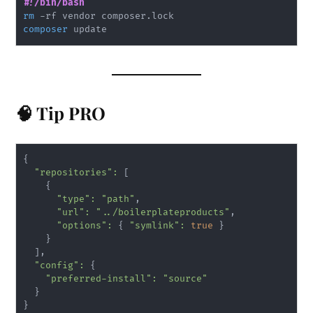
#!/bin/bash
rm
composer
🧠 Tip PRO
{
"repositories"
:
[
{
"type"
:
"path"
,

"url"
:
"../boilerplateproducts"
,

"options"
:
{
"symlink"
:
true
}
}
]
,

"config"
:
{
"preferred-install"
:
"source"
}
}