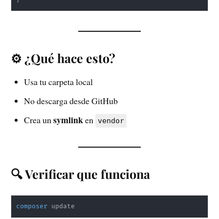
⚙️ ¿Qué hace esto?
Usa tu carpeta local
No descarga desde GitHub
symlink
Crea un
en
vendor
🔍 Verificar que funciona
composer
 update