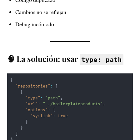
Cambios no se reflejan
Debug incómodo
🧠 La solución: usar
type: path
{
"repositories"
:
[
{
"type"
:
"path"
,
"url"
:
"../boilerplateproducts"
,
"options"
:
{
"symlink"
:
true
}
}
]
}