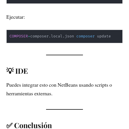
Ejecutar:
COMPOSER
=
composer.local.json 
composer
 update
💡 IDE
Puedes integrar esto con NetBeans usando scripts o
herramientas externas.
✅ Conclusión