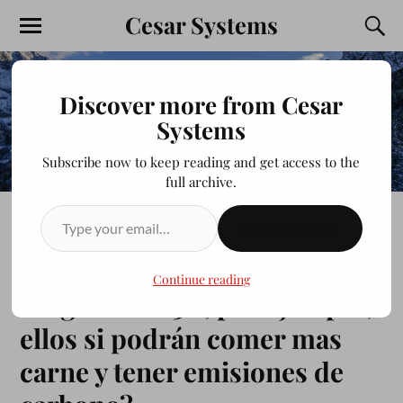
Cesar Systems
Discover more from Cesar
Systems
Subscribe now to keep reading and get access to the
full archive.
SUSCRIBIRSE
¿Solo la elite podrá
beneficiarse al máximo con
Continue reading
la agenda 2030, por ejemplo,
ellos si podrán comer mas
carne y tener emisiones de