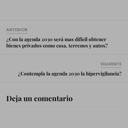
las Naciones Unidas en 2015
y establece 17 Objetivos de
Desarrollo Sostenible (ODS)
con 169 metas asociadas. Los
ODS…
ANTERIOR
¿Con la agenda 2030 será mas difícil obtener
bienes privados como casa, terrenos y autos?
SIGUIENTE
¿Contempla la agenda 2030 la hipervigilancia?
Deja un comentario