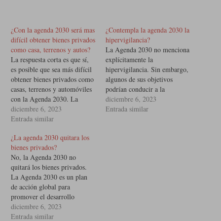
¿Con la agenda 2030 será mas
¿Contempla la agenda 2030 la
difícil obtener bienes privados
hipervigilancia?
como casa, terrenos y autos?
La Agenda 2030 no menciona
La respuesta corta es que sí,
explícitamente la
es posible que sea más difícil
hipervigilancia. Sin embargo,
obtener bienes privados como
algunos de sus objetivos
casas, terrenos y automóviles
podrían conducir a la
con la Agenda 2030. La
implementación de políticas
diciembre 6, 2023
Agenda 2030 tiene como
diciembre 6, 2023
de hipervigilancia. Por
Entrada similar
objetivo promover el
Entrada similar
ejemplo, el Objetivo 16, que
desarrollo sostenible, que
se centra en la paz, la justicia
¿La agenda 2030 quitara los
incluye la protección del
y las instituciones sólidas,
bienes privados?
medio ambiente. Esto podría
establece la meta de promover
No, la Agenda 2030 no
conducir a políticas que hagan
sociedades pacíficas e
quitará los bienes privados.
que sea…
inclusivas para…
La Agenda 2030 es un plan
de acción global para
promover el desarrollo
sostenible. Fue adoptada por
diciembre 6, 2023
los 193 Estados miembros de
Entrada similar