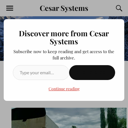
Cesar Systems
Discover more from Cesar
Systems
Subscribe now to keep reading and get access to the
full archive.
SUSCRIBIRSE
RED VERSALLES RAIN
Continue reading
JULIOCESAR20200413
JULIO 21, 2014