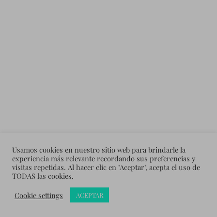
Usamos cookies en nuestro sitio web para brindarle la
experiencia más relevante recordando sus preferencias y
visitas repetidas. Al hacer clic en "Aceptar", acepta el uso de
TODAS las cookies.
&
Cookie settings
ACEPTAR
CREADO CON
WORDPRESS
TEMA DE
ANDERS NORÉN