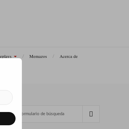
eplays
Memazos
Acerca de