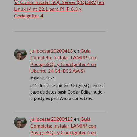
🚀 Cómo Instalar SQL Server (SQLSRV) en
Linux Mint 22.1 para PHP 8.3 y
CodeIgniter 4
juliocesar20200413
en
Guía
Completa: Instalar LAMPP con
PostgreSQL y CodeIgniter 4 en
Ubuntu 24.04 (EC2 AWS)
mayo 26, 2025
✅ 2. Inicia sesión en PostgreSQL en esa
base de datos bash Copiar Editar sudo -
u postgres psql Ahora conéctate…
juliocesar20200413
en
Guía
Completa: Instalar LAMPP con
PostgreSQL y CodeIgniter 4 en