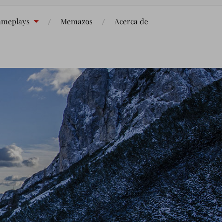
meplays
Memazos
Acerca de