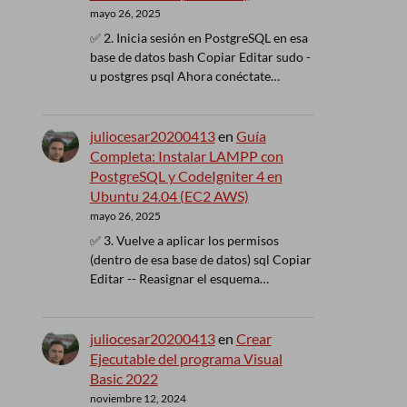
mayo 26, 2025
✅ 2. Inicia sesión en PostgreSQL en esa
base de datos bash Copiar Editar sudo -
u postgres psql Ahora conéctate…
juliocesar20200413
en
Guía
Completa: Instalar LAMPP con
PostgreSQL y CodeIgniter 4 en
Ubuntu 24.04 (EC2 AWS)
mayo 26, 2025
✅ 3. Vuelve a aplicar los permisos
(dentro de esa base de datos) sql Copiar
Editar -- Reasignar el esquema…
juliocesar20200413
en
Crear
Ejecutable del programa Visual
Basic 2022
noviembre 12, 2024