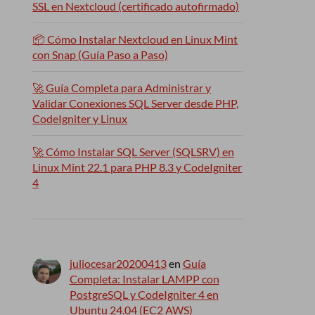
SSL en Nextcloud (certificado autofirmado)
📦 Cómo Instalar Nextcloud en Linux Mint
con Snap (Guía Paso a Paso)
🚀 Guía Completa para Administrar y
Validar Conexiones SQL Server desde PHP,
CodeIgniter y Linux
🚀 Cómo Instalar SQL Server (SQLSRV) en
Linux Mint 22.1 para PHP 8.3 y CodeIgniter
4
juliocesar20200413
en
Guía
Completa: Instalar LAMPP con
PostgreSQL y CodeIgniter 4 en
Ubuntu 24.04 (EC2 AWS)