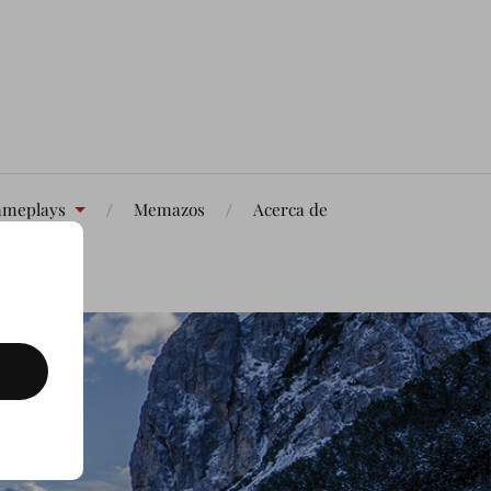
meplays
Memazos
Acerca de
SE