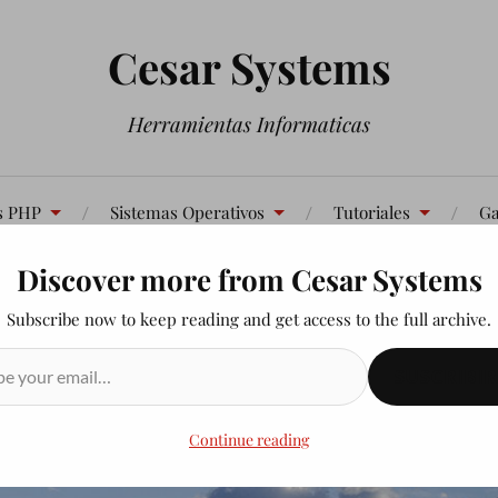
Cesar Systems
Herramientas Informaticas
s PHP
Sistemas Operativos
Tutoriales
Ga
Discover more from Cesar Systems
Contáctenos
Subscribe now to keep reading and get access to the full archive.
SUSCRIBIR
Continue reading