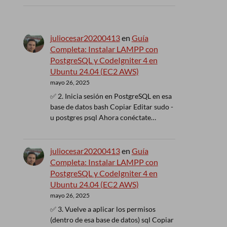
juliocesar20200413
en
Guía
Completa: Instalar LAMPP con
PostgreSQL y CodeIgniter 4 en
Ubuntu 24.04 (EC2 AWS)
mayo 26, 2025
✅ 2. Inicia sesión en PostgreSQL en esa
base de datos bash Copiar Editar sudo -
u postgres psql Ahora conéctate…
juliocesar20200413
en
Guía
Completa: Instalar LAMPP con
PostgreSQL y CodeIgniter 4 en
Ubuntu 24.04 (EC2 AWS)
mayo 26, 2025
✅ 3. Vuelve a aplicar los permisos
(dentro de esa base de datos) sql Copiar