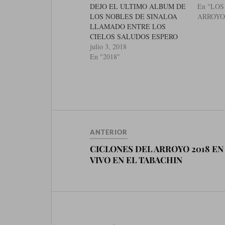
DEJO EL ULTIMO ALBUM DE
En "LO
LOS NOBLES DE SINALOA
ARROYO
LLAMADO ENTRE LOS
CIELOS SALUDOS ESPERO
QUE LES SEA DE SU
julio 3, 2018
AGRADO LUPE VEGA EL
En "2018"
AVIÓN DE LA MUERTE
CAMINOS RECORRIDOS DOS
AVIONETAS VOLABAN
OPERACIÓN PESADA LA
MUERTE DEL REY DE LOS
AIRES EL GUERITO EL
AVIONETA…
ANTERIOR
CICLONES DEL ARROYO 2018 EN
VIVO EN EL TABACHIN