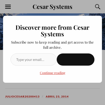
Cesar Systems
Discover more from Cesar
Systems
Subscribe now to keep reading and get access to the
full archive.
SUSCRIBIRSE
LOS CICLONES DEL
ARROYO–PESCADORES DE
Continue reading
ENSENADA
JULIOCESAR20200413
ABRIL 23, 2014