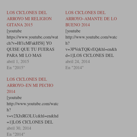
LOS CICLONES DEL
LOS CICLONES DEL
ARROYO MI RELIGION
ARROYO–AMANTE DE LO
GITANA 2015
BUENO 2014
[youtube
[youtube
https://www.youtube.com/wat
http://www.youtube.com/watc
ch?v=Hf1cMFakH58] YO
h?
QUISE QUE TU FUERAS
v=3PVekTQKvEQ&hl=en&h
PARA MI LO MAS
d=1]LOS CICLONES DEL
HERMOSO DE MI VIDA
abril 1, 2015
ARROYO–AMANTE DE LO
abril 24, 2014
PARA MIRARTE SIEMPR
En "2015"
BUENO SOY AMANTE DE
En "2014"
AQUI COMO EN EL MES
LO BUENO, SOY ALEGRE
LOS CICLONES DEL
DE ABRIL SE VEN
ASI NACINI SE DIGA
ARROYO–EN MI PECHO
LLEGAR TAMBIEN LAS
PARRANDERO, ASI VIVO
2014
GOLONDRINAS PERO
MUY FELIZME
[youtube
LLEGO EL RENCOR Y ME
COMPLAZCO CUANDO
http://www.youtube.com/watc
ARRANCO TU AMOR DEL
QUIEROYA QUE MAS
h?
TEMPLO DONDE
PUEDO PEDIR EL DINERO
v=v2XJxRG3LUc&hl=en&hd
ESTABAS ASI SE
NO ME FALTA, LE DIO
=1]LOS CICLONES DEL
DERRUMBO MI ALTAR
GRACIAS A MI DIOSEL
ARROYO–EN MI PECHO
abril 30, 2014
MAYOR…
TRABAJO NO ME
EN MI PECHO SE OCULTA
En "2014"
ESPANTA, SOY UN