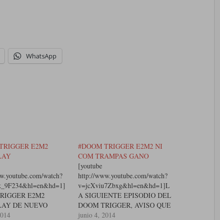
WhatsApp
TRIGGER E2M2
#DOOM TRIGGER E2M2 NI
LAY
COM TRAMPAS GANO
[youtube
ww.youtube.com/watch?
http://www.youtube.com/watch?
_9F234&hl=en&hd=1]
v=jcXviu7Zbxg&hl=en&hd=1]L
RIGGER E2M2
A SIGUIENTE EPISODIO DEL
AY DE NUEVO
DOOM TRIGGER, AVISO QUE
DAS OTRO NEW
2014
PERDÍ, PRONTO ESTARA LA
junio 4, 2014