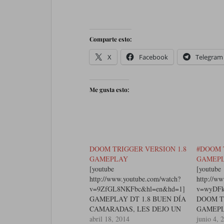
Comparte esto:
X
Facebook
Telegram
Me gusta esto:
DOOM TRIGGER VERSION 1.8
#DOOM 
GAMEPLAY
GAMEP
[youtube
[youtube
http://www.youtube.com/watch?
http://w
v=9ZfGL8NKFbc&hl=en&hd=1]
v=wyDFk
GAMEPLAY DT 1.8 BUEN DÍA
DOOM T
CAMARADAS, LES DEJO UN
GAMEPL
GAMEPLAY DE DOOM
abril 18, 2014
CAMARA
junio 4, 