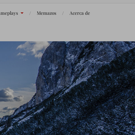
meplays
Memazos
Acerca de