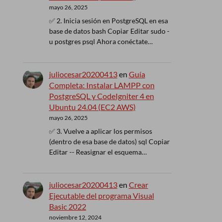
mayo 26, 2025
✅ 2. Inicia sesión en PostgreSQL en esa
base de datos bash Copiar Editar sudo -
u postgres psql Ahora conéctate…
juliocesar20200413
en
Guía
Completa: Instalar LAMPP con
PostgreSQL y CodeIgniter 4 en
Ubuntu 24.04 (EC2 AWS)
mayo 26, 2025
✅ 3. Vuelve a aplicar los permisos
(dentro de esa base de datos) sql Copiar
Editar -- Reasignar el esquema…
juliocesar20200413
en
Crear
Ejecutable del programa Visual
Basic 2022
noviembre 12, 2024