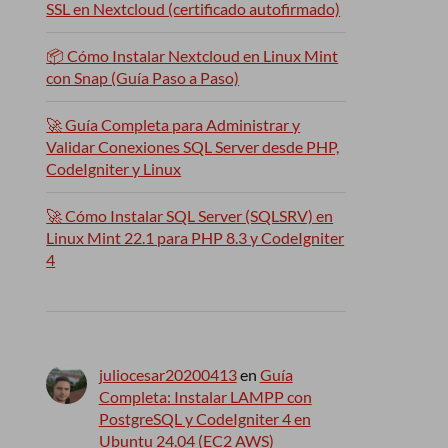
SSL en Nextcloud (certificado autofirmado)
📦 Cómo Instalar Nextcloud en Linux Mint
con Snap (Guía Paso a Paso)
🚀 Guía Completa para Administrar y
Validar Conexiones SQL Server desde PHP,
CodeIgniter y Linux
🚀 Cómo Instalar SQL Server (SQLSRV) en
Linux Mint 22.1 para PHP 8.3 y CodeIgniter
4
juliocesar20200413
en
Guía
Completa: Instalar LAMPP con
PostgreSQL y CodeIgniter 4 en
Ubuntu 24.04 (EC2 AWS)