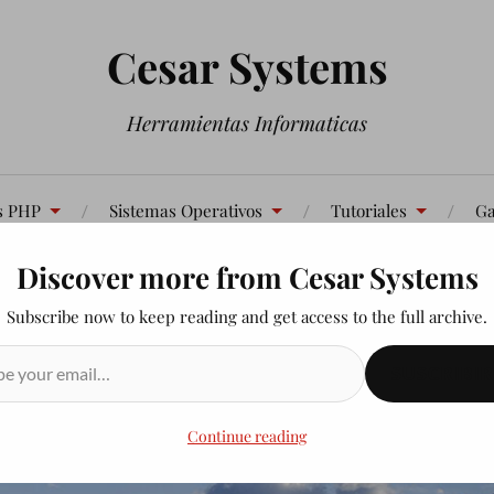
Cesar Systems
Herramientas Informaticas
s PHP
Sistemas Operativos
Tutoriales
Ga
Discover more from Cesar Systems
Contáctenos
Subscribe now to keep reading and get access to the full archive.
SUSCRIBIR
Continue reading