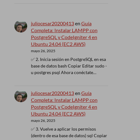
juliocesar20200413
en
Guía
Completa: Instalar LAMPP con
PostgreSQL y CodeIgniter 4 en
Ubuntu 24.04 (EC2 AWS)
mayo 26, 2025
✅ 2. Inicia sesión en PostgreSQL en esa
base de datos bash Copiar Editar sudo -
u postgres psql Ahora conéctate…
juliocesar20200413
en
Guía
Completa: Instalar LAMPP con
PostgreSQL y CodeIgniter 4 en
Ubuntu 24.04 (EC2 AWS)
mayo 26, 2025
✅ 3. Vuelve a aplicar los permisos
(dentro de esa base de datos) sql Copiar