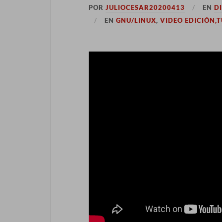
POR
JULIOCESAR20200413
EN
D
EN
GNU/LINUX
,
VIDEO EDICIÓN,T