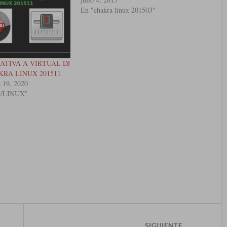
En "chakra linux 201503"
ATIVA A VIRTUAL DJ
KRA LINUX 201511
e 19, 2020
U/LINUX"
SIGUIENTE