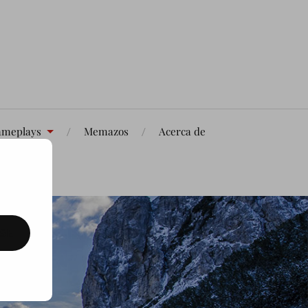
meplays
Memazos
Acerca de
SE